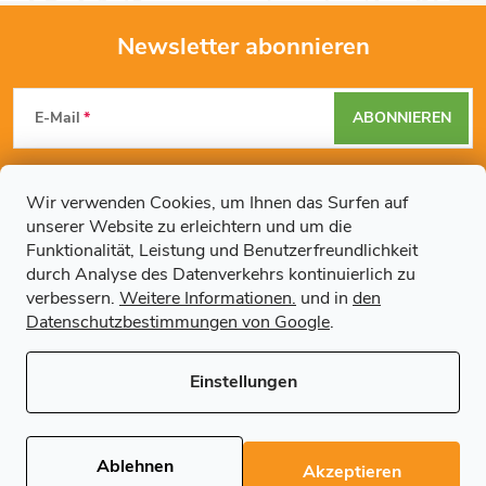
Newsletter abonnieren
F
E-Mail
ABONNIEREN
u
Mit der Eingabe Ihrer E-Mail-Adresse erklären Sie sich mit den
ß
Datenschutzbestimmungen
einverstanden.
Wir verwenden Cookies, um Ihnen das Surfen auf
unserer Website zu erleichtern und um die
z
Funktionalität, Leistung und Benutzerfreundlichkeit
durch Analyse des Datenverkehrs kontinuierlich zu
Weitere Informationen
e
verbessern.
Weitere Informationen.
und in
den
Datenschutzbestimmungen von Google
.
Artikel
i
Einstellungen
l
Copyright 2026
Regals.de
. Alle Rechte vorbehalten.
Cookie-
Einstellungen ändern
e
Ablehnen
Akzeptieren