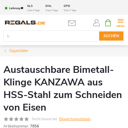
Zum
GLS
DHL
DPD
Lieferung 🚚
Inhalt
3 bis 4 Tage
3 bis 4 Tage
5 bis 7 Tage
springen
WARENK
SUCHEN
Sägeblätter
Austauschbare Bimetall-
Klinge KANZAWA aus
HSS-Stahl zum Schneiden
von Eisen
Nicht bewertet
Bewertungsdetails
Artikelnummer:
7856