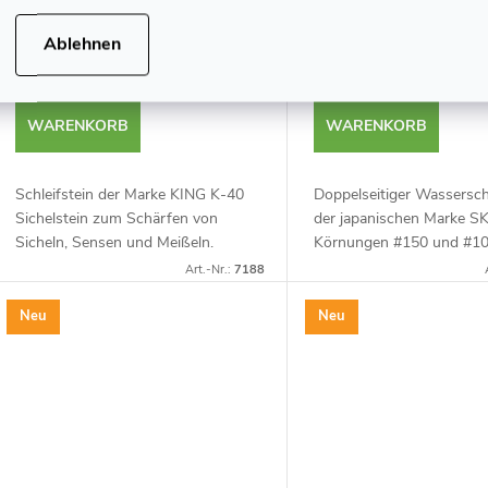
1000
€10,39 ohne MwSt.
€21,85 ohne MwSt.
Ablehnen
€12,36
€26
Auf Lager
>5 St
Auf Lager
>5 St
WARENKORB
WARENKORB
Schleifstein der Marke KING K-40
Doppelseitiger Wasserschl
Sichelstein zum Schärfen von
der japanischen Marke S
Sicheln, Sensen und Meißeln.
Körnungen #150 und #10
Wasserschleifstein mit Körnung
zum Schärfen von Messer
Art.-Nr.:
7188
#250 und #1000. Hergestellt in
Meißeln, Hobelmessern u
Japan.
Inklusive Ständer....
Neu
Neu