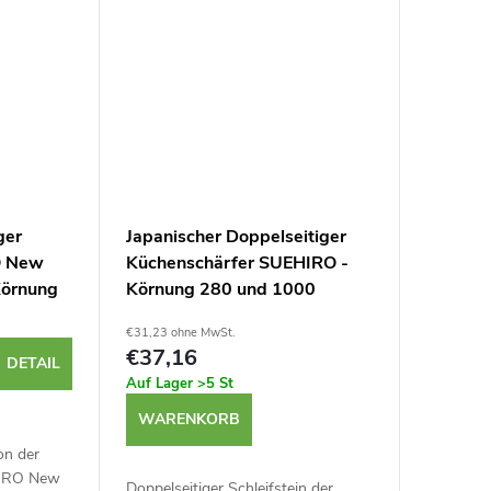
ger
Japanischer Doppelseitiger
O New
Küchenschärfer SUEHIRO -
Körnung
Körnung 280 und 1000
€31,23 ohne MwSt.
€37,16
DETAIL
Auf Lager
>5 St
WARENKORB
on der
HIRO New
Doppelseitiger Schleifstein der