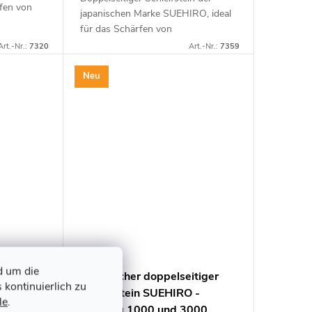
rfen von
japanischen Marke SUEHIRO, ideal
für das Schärfen von
iner
Küchenmessern und anderen
Art.-Nr.:
7320
Art.-Nr.:
7359
rnung...
Küchenwerkzeugen mit einer
kleinen Menge Wasser. Körnung
Neu
#280 und...
d um die
itiger
Japanischer doppelseitiger
 kontinuierlich zu
Körnung
Schleifstein SUEHIRO -
le
.
Körnung 1000 und 3000