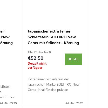
ner
Japanischer extra feiner
O New
Schleifstein SUEHIRO New
Körnung
Cerax mit Ständer - Körnung
5000
€44,12 ohne MwSt.
€52,50
DETAIL
Derzeit nicht
verfügbar
Extra feiner Schleifstein der
japanischen Marke SUEHIRO New
leifstein
Cerax, ideal für das präzise
e
Schärfen von Küchenmessern
l für das
sowie
Art.-Nr.:
7299
Art.-Nr.:
7302
Holzbearbeitungswerkzeugen mit
on