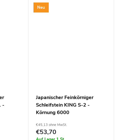
der Verwendung einer...
Neu
er
Japanischer Feinkörniger
 -
Schleifstein KING S-2 -
Körnung 6000
€45,13 ohne MwSt.
€53,70
Auf Lager
1 St