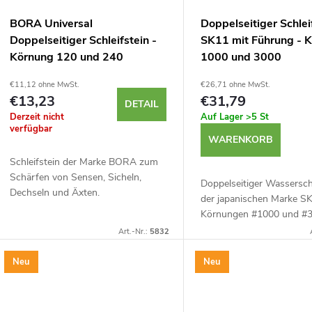
o
e
BORA Universal
Doppelseitiger Schlei
r
Doppelseitiger Schleifstein -
SK11 mit Führung - 
r
Körnung 120 und 240
1000 und 3000
t
P
€11,12 ohne MwSt.
€26,71 ohne MwSt.
€13,23
€31,79
DETAIL
Derzeit nicht
Auf Lager
>5 St
r
verfügbar
e
WARENKORB
o
Schleifstein der Marke BORA zum
r
Schärfen von Sensen, Sicheln,
Doppelseitiger Wasserschl
d
Dechseln und Äxten.
der japanischen Marke S
u
Wasserschleifstein mit einer
Körnungen #1000 und #3
u
Körnung von #120 und #240. Kann
zum Schärfen von Messer
Art.-Nr.:
5832
auch als Ölstein verwendet
n
Meißeln, Hobelmessern u
werden....
k
Inklusive Ständer...
Neu
Neu
g
t