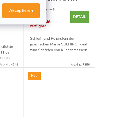
€23,62 ohne MwSt.
Akzeptieren
€28,11
DETAIL
Derzeit nicht
verfügbar
Schleif- und Polierstein der
japanischen Marke SUEHIRO, ideal
eifstein
zum Schärfen von Küchenmessern
K11 der
sowie von Tischlerwerkzeugen mit
00 JIS
der Verwendung einer kleinen
klingen,
Art.-Nr.:
4749
Art.-Nr.:
7356
Menge Wasser. Körnung...
nd mehr.
Neu