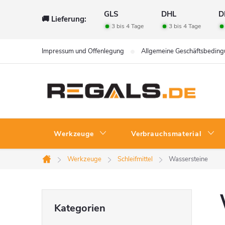
Zum
GLS
DHL
D
🚚 Lieferung:
Inhalt
3 bis 4 Tage
3 bis 4 Tage
springen
Impressum und Offenlegung
Allgemeine Geschäftsbedin
Werkzeuge
Verbrauchsmaterial
Werkzeuge
Schleifmittel
Wassersteine
Startseite
S
Kategorien
Kategorien
überspringen