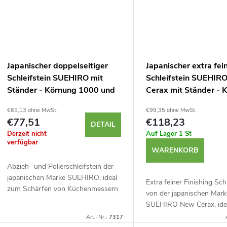
Japanischer doppelseitiger
Japanischer extra fei
Schleifstein SUEHIRO mit
Schleifstein SUEHIR
Ständer - Körnung 1000 und
Cerax mit Ständer - 
6000
10000
€65,13 ohne MwSt.
€99,35 ohne MwSt.
€77,51
€118,23
DETAIL
Derzeit nicht
Auf Lager
1 St
verfügbar
WARENKORB
Abzieh- und Polierschleifstein der
japanischen Marke SUEHIRO, ideal
Extra feiner Finishing Sch
zum Schärfen von Küchenmessern
von der japanischen Mark
sowie Tischlerwerkzeugen mit der
SUEHIRO New Cerax, idea
Verwendung einer kleinen Menge
präzise Schärfen von
Art.-Nr.:
7317
Wasser....
Küchenmessern, sowie v