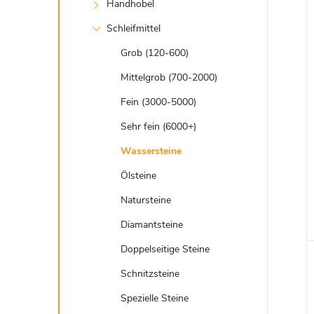
t
Handhobel
e
Schleifmittel
Grob (120-600)
Mittelgrob (700-2000)
Fein (3000-5000)
i
Sehr fein (6000+)
Wassersteine
Ölsteine
Natursteine
Diamantsteine
Doppelseitige Steine
Schnitzsteine
Spezielle Steine