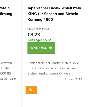
fstein
Japanischer Basis-Schleifstein
Körnung
KING für Sensen und Sicheln -
Körnung #800
€6,92 ohne MwSt.
€8,23
Auf Lager
>5 St
WARENKORB
eifstein
Schleifstein der Marke KING Sickle
K11 der
Stone zum Schärfen von Sensen,
000 JIS
Sicheln und anderen Klingen.
klingen,
Wasserschleifstein mit einer
Art.-Nr.:
4752
Art.-Nr.:
7170
nd mehr.
Körnung von #800. Hergestellt in
Japan.
Neu