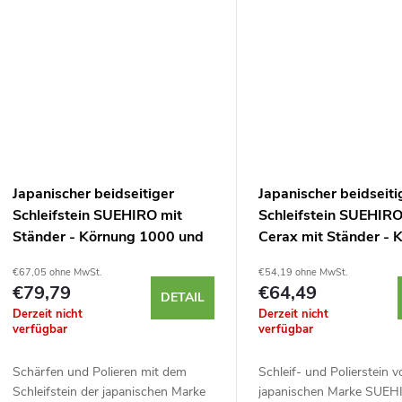
e
Japanischer beidseitiger
Japanischer beidseiti
Schleifstein SUEHIRO mit
Schleifstein SUEHIR
Ständer - Körnung 1000 und
Cerax mit Ständer - 
3000
1000 und 3000
€67,05 ohne MwSt.
€54,19 ohne MwSt.
€79,79
€64,49
DETAIL
Derzeit nicht
Derzeit nicht
verfügbar
verfügbar
Schärfen und Polieren mit dem
Schleif- und Polierstein v
Schleifstein der japanischen Marke
japanischen Marke SUE