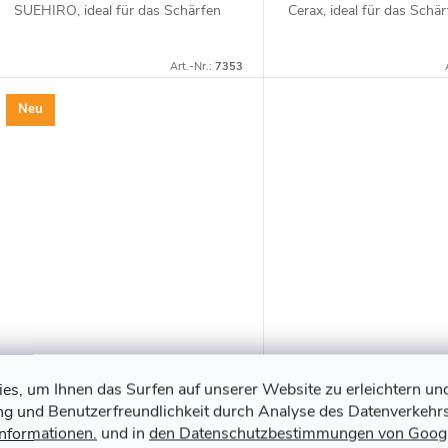
SUEHIRO, ideal für das Schärfen
Cerax, ideal für das Schä
von Küchenmessern sowie
Küchenmessern sowie
Holzbearbeitungswerkzeugen mit
Tischlerwerkzeugen mit e
Art.-Nr.:
7353
einer kleinen Menge...
kleinen Menge Wasser. Kö
Neu
s, um Ihnen das Surfen auf unserer Website zu erleichtern un
Japanischer doppelseitiger
Japanischer doppelse
ung und Benutzerfreundlichkeit durch Analyse des Datenverkehrs
Schleifstein KING für Sichel
Schleifstein SK11 - 
Informationen.
und in
den Datenschutzbestimmungen von Goog
und Sense - Körnung 250 und
150 und 1000