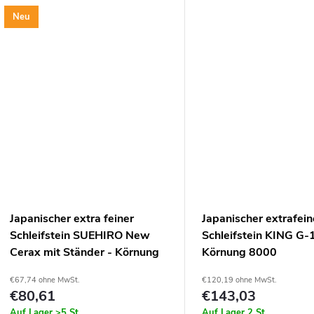
Werkzeugen für die
Neu
Holzbearbeitung...
Japanischer extra feiner
Japanischer extrafein
Schleifstein SUEHIRO New
Schleifstein KING G-1
Cerax mit Ständer - Körnung
Körnung 8000
8000
€67,74 ohne MwSt.
€120,19 ohne MwSt.
€80,61
€143,03
Auf Lager
>5 St
Auf Lager
2 St