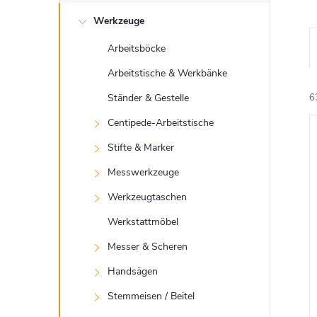
e
Werkzeuge
i
Arbeitsböcke
t
Arbeitstische & Werkbänke
e
Ständer & Gestelle
6
Centipede-Arbeitstische
n
Stifte & Marker
i
l
Messwerkzeuge
Werkzeugtaschen
e
Werkstattmöbel
i
Messer & Scheren
Handsägen
s
Stemmeisen / Beitel