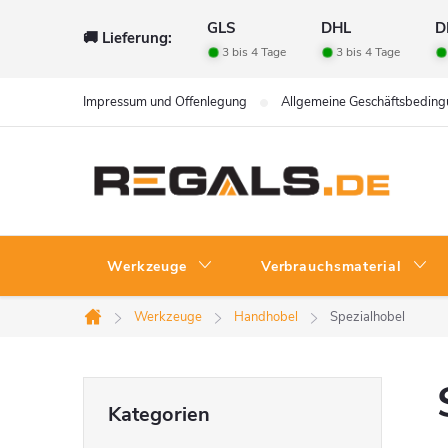
Zum
GLS
DHL
D
🚚 Lieferung:
Inhalt
3 bis 4 Tage
3 bis 4 Tage
springen
Impressum und Offenlegung
Allgemeine Geschäftsbedin
Werkzeuge
Verbrauchsmaterial
Werkzeuge
Handhobel
Spezialhobel
Startseite
S
Kategorien
Kategorien
überspringen