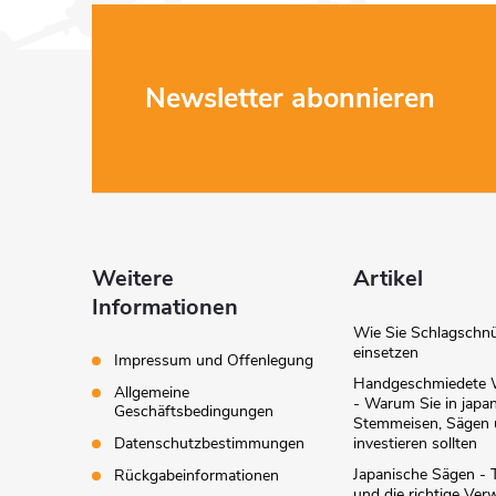
t
F
Newsletter abonnieren
u
r
ß
z
i
Weitere
Artikel
e
Informationen
Wie Sie Schlagschn
t
einsetzen
i
Impressum und Offenlegung
Handgeschmiedete 
Allgemeine
- Warum Sie in japa
l
Geschäftsbedingungen
Stemmeisen, Sägen
Datenschutzbestimmungen
investieren sollten
e
Japanische Sägen - 
Rückgabeinformationen
und die richtige Ve