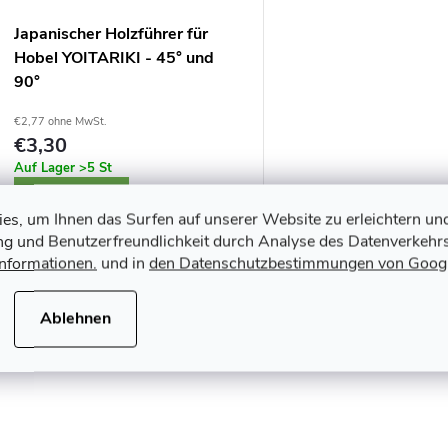
o
e
Japanischer Holzführer für
r
Hobel YOITARIKI - 45° und
r
90°
t
P
€2,77 ohne MwSt.
€3,30
Auf Lager
>5 St
r
e
WARENKORB
s, um Ihnen das Surfen auf unserer Website zu erleichtern un
o
ung und Benutzerfreundlichkeit durch Analyse des Datenverkehrs
r
Informationen.
und in
den Datenschutzbestimmungen von Goog
Führer für einen Einzelklingen-
d
Hobel der Marke YOITARIKI für
u
präzises Führen entlang der Kante
Ablehnen
u
bei Winkeln von 45° und 90°.
Art.-Nr.:
6579
n
k
g
S
t