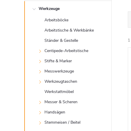
e
Werkzeuge
i
Arbeitsböcke
t
Arbeitstische & Werkbänke
e
Ständer & Gestelle
1
Centipede-Arbeitstische
n
Stifte & Marker
i
l
Messwerkzeuge
Werkzeugtaschen
e
Werkstattmöbel
i
Messer & Scheren
Handsägen
s
Stemmeisen / Beitel