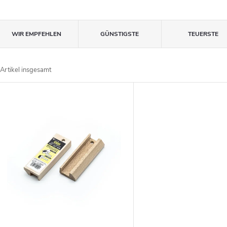
P
WIR EMPFEHLEN
GÜNSTIGSTE
TEUERSTE
r
Artikel insgesamt
o
L
d
u
s
k
t
t
e
s
d