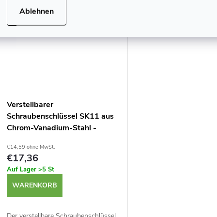
Ablehnen
e
Verstellbarer
Schraubenschlüssel SK11 aus
Chrom-Vanadium-Stahl -
Bereich 30 mm - SPD-30WM
€14,59 ohne MwSt.
€17,36
Auf Lager
>5 St
WARENKORB
Der verstellbare Schraubenschlüssel