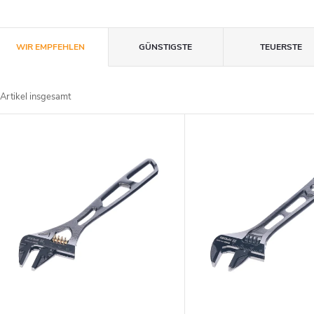
P
WIR EMPFEHLEN
GÜNSTIGSTE
TEUERSTE
r
Artikel insgesamt
o
L
d
u
s
k
t
t
e
s
d