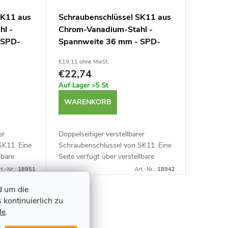
SK11 aus
Schraubenschlüssel SK11 aus
hl -
Chrom-Vanadium-Stahl -
 SPD-
Spannweite 36 mm - SPD-
36GM
€19,11 ohne MwSt.
€22,74
Auf Lager
>5 St
WARENKORB
er
Doppelseitiger verstellbarer
SK11. Eine
Schraubenschlüssel von SK11. Eine
lbare
Seite verfügt über verstellbare
on 0-30
Backen mit einer Skala von 0-36
t.-Nr.:
18951
Art.-Nr.:
18942
inen...
mm und die andere über einen...
d um die
 kontinuierlich zu
le
.