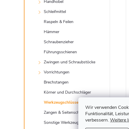
t
Handhobel
e
Schleifmittel
Raspeln & Feilen
Hämmer
Schraubenzieher
i
Führungsschienen
Zwingen und Schraubstöcke
Vorrichtungen
Brechstangen
Körner und Durchschläger
Werkzeugschlüssel
Wir verwenden Cookie
Zangen & Seitenschneider
Funktionalität, Leist
verbessern.
Weitere 
Sonstige Werkzeuge