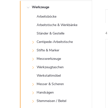
e
Werkzeuge
i
Arbeitsböcke
t
Arbeitstische & Werkbänke
e
Ständer & Gestelle
4
Centipede-Arbeitstische
n
Stifte & Marker
i
l
Messwerkzeuge
Werkzeugtaschen
e
Werkstattmöbel
i
Messer & Scheren
Handsägen
s
Stemmeisen / Beitel