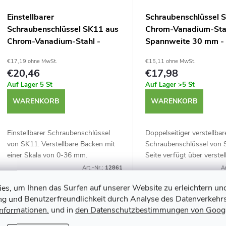
o
e
Einstellbarer
Schraubenschlüssel 
r
Schraubenschlüssel SK11 aus
Chrom-Vanadium-Sta
r
Chrom-Vanadium-Stahl -
Spannweite 30 mm -
t
Spannweite 36 mm - SPD-
30GM
P
€17,19 ohne MwSt.
€15,11 ohne MwSt.
36WM
€20,46
€17,98
Auf Lager
5 St
Auf Lager
>5 St
r
e
WARENKORB
WARENKORB
o
r
Einstellbarer Schraubenschlüssel
Doppelseitiger verstellbar
d
von SK11. Verstellbare Backen mit
Schraubenschlüssel von 
u
einer Skala von 0-36 mm.
Seite verfügt über verstel
u
Hergestellt aus Chrom-Vanadium-
Backen mit einer Skala v
Art.-Nr.:
12861
Ar
n
Stahl. Leichte offene Konstruktion.
mm, und die andere über e
k
s, um Ihnen das Surfen auf unserer Website zu erleichtern un
ung und Benutzerfreundlichkeit durch Analyse des Datenverkehrs
g
Informationen.
und in
den Datenschutzbestimmungen von Goog
t