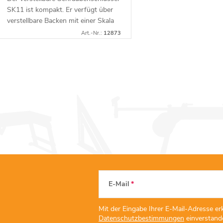
SK11 ist kompakt. Er verfügt über
verstellbare Backen mit einer Skala
von 0-30 mm. Hergestellt aus
Art.-Nr.:
12873
Chrom-Vanadium-Stahl. Er besitzt
ein...
S
e
u
e
E-Mail
e
Mit der Eingabe Ihrer E-Mail-Adresse erk
Datenschutzbestimmungen
einverstand