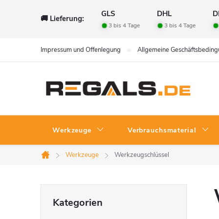
Zum
GLS
DHL
D
🚚 Lieferung:
Inhalt
3 bis 4 Tage
3 bis 4 Tage
springen
Impressum und Offenlegung
Allgemeine Geschäftsbedin
Werkzeuge
Verbrauchsmaterial
Werkzeuge
Werkzeugschlüssel
Startseite
S
Kategorien
Kategorien
überspringen