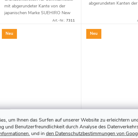
abgerundeten Kanten der
mit abgerundeter Kante von der
japanischen Marke SUEHI
japanischen Marke SUEHIRO New
zum Schärfen von Werkz
Cerax ideal für das Schärfen von
Art.-Nr.:
7311
einer geringen Menge...
Werkzeugen mit einer kleinen
Menge Wasser....
Neu
Neu
s, um Ihnen das Surfen auf unserer Website zu erleichtern un
Japanischer Schleifstein KING
Japanischer Schleifs
ung und Benutzerfreundlichkeit durch Analyse des Datenverkehrs
- Körnung 800
K-45 - Körnung 1000
Informationen.
und in
den Datenschutzbestimmungen von Goog