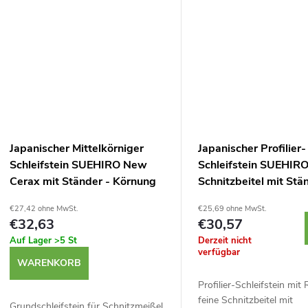
e
Japanischer Mittelkörniger
Japanischer Profilier-
Schleifstein SUEHIRO New
Schleifstein SUEHIRO
Cerax mit Ständer - Körnung
Schnitzbeitel mit Stä
800
Körnung 1000
€27,42 ohne MwSt.
€25,69 ohne MwSt.
€32,63
€30,57
Auf Lager
>5 St
Derzeit nicht
verfügbar
WARENKORB
Profilier-Schleifstein mit R
feine Schnitzbeitel mit
Grundschleifstein für Schnitzmeißel