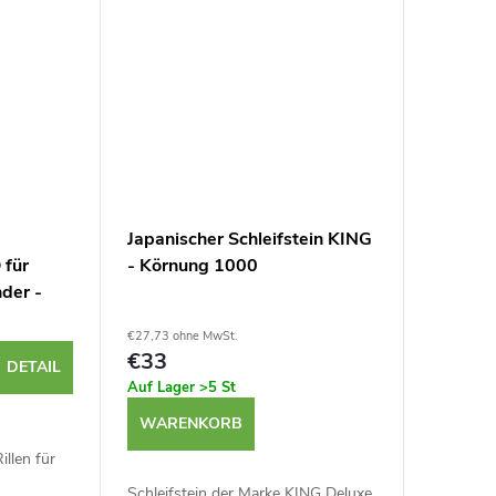
Japanischer Schleifstein KING
 für
- Körnung 1000
nder -
€27,73 ohne MwSt.
€33
DETAIL
Auf Lager
>5 St
WARENKORB
illen für
Schleifstein der Marke KING Deluxe