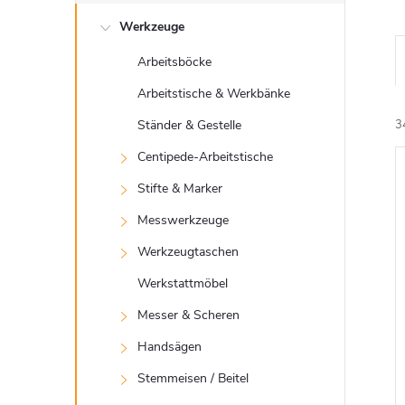
e
Werkzeuge
i
Arbeitsböcke
t
Arbeitstische & Werkbänke
e
Ständer & Gestelle
3
Centipede-Arbeitstische
n
Stifte & Marker
i
l
Messwerkzeuge
Werkzeugtaschen
e
Werkstattmöbel
i
Messer & Scheren
Handsägen
s
Stemmeisen / Beitel