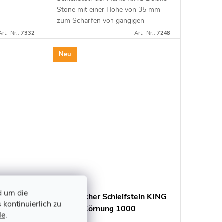
Stone mit einer Höhe von 35 mm
RO, ideal
zum Schärfen von gängigen
eugen mit
Küchen- und Werkstattmessern,
Art.-Nr.:
7332
Art.-Nr.:
7248
Zimmermannsmeißeln und Hobeln.
Wasserschleifstein mit...
Neu
d um die
tein KING
Japanischer Schleifstein KING
 kontinuierlich zu
K-55 - Körnung 1000
le
.