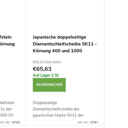
fstein
Japanische doppelseitige
Körnung
Diamantschleifscheibe SK11 -
Körnung 400 und 1000
€55,15 ohne MwSt.
€65,63
Auf Lager
2 St
WARENKORB
eifstein
Doppelseitige
K11 der
Diamantschleifscheibe der
000 JIS
japanischen Marke SK11 der
klingen,
Körnungen #400 und #1000 JIS
Art.-Nr.:
4752
Art.-Nr.:
4767
nd mehr.
zum Schärfen von Hartmetallen,