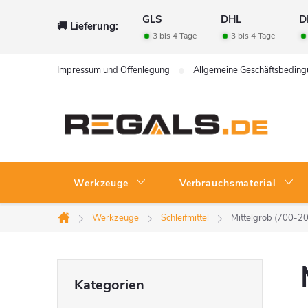
Zum
GLS
DHL
D
🚚 Lieferung:
Inhalt
3 bis 4 Tage
3 bis 4 Tage
springen
Impressum und Offenlegung
Allgemeine Geschäftsbedin
Werkzeuge
Verbrauchsmaterial
Werkzeuge
Schleifmittel
Mittelgrob (700-2
Startseite
S
Kategorien
Kategorien
überspringen