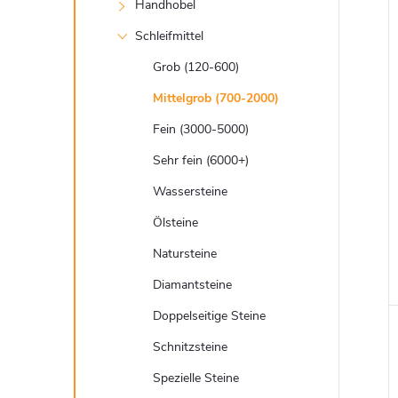
t
Handhobel
e
Schleifmittel
Grob (120-600)
Mittelgrob (700-2000)
Fein (3000-5000)
i
Sehr fein (6000+)
Wassersteine
Ölsteine
Natursteine
Diamantsteine
Doppelseitige Steine
Schnitzsteine
Spezielle Steine