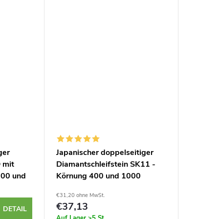
Keramikmessern, gesintertem
Hartmetall und mehr....
ger
Japanischer doppelseitiger
 mit
Diamantschleifstein SK11 -
000 und
Körnung 400 und 1000
€31,20 ohne MwSt.
€37,13
DETAIL
Auf Lager
>5 St