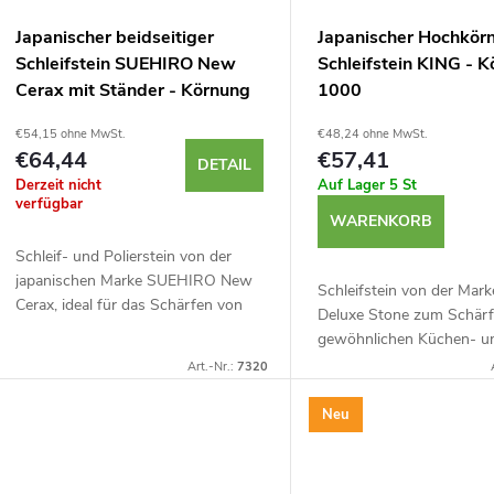
o
e
Japanischer beidseitiger
Japanischer Hochkörn
r
Schleifstein SUEHIRO New
Schleifstein KING - 
r
Cerax mit Ständer - Körnung
1000
t
1000 und 3000
P
€54,15 ohne MwSt.
€48,24 ohne MwSt.
€64,44
€57,41
DETAIL
Derzeit nicht
Auf Lager
5 St
r
verfügbar
e
WARENKORB
o
Schleif- und Polierstein von der
r
japanischen Marke SUEHIRO New
Schleifstein von der Mar
d
Cerax, ideal für das Schärfen von
Deluxe Stone zum Schär
u
Küchenmessern sowie
gewöhnlichen Küchen- u
u
Tischlerwerkzeugen mit einer
Werkstattmessern,
Art.-Nr.:
7320
kleinen Menge Wasser. Körnung...
n
Zimmermannsmeißeln un
k
Wasserschleifstein mit ei
Neu
Körnung von...
g
t