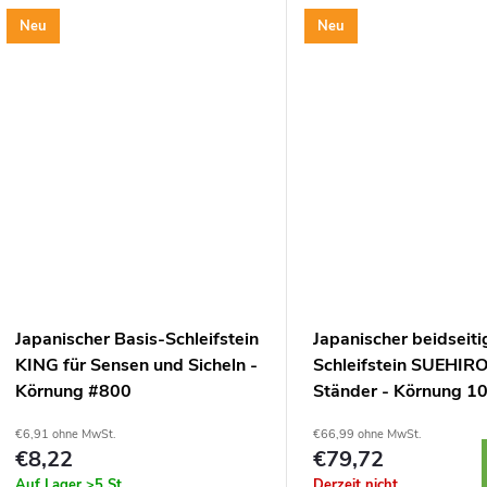
Körnung von #1000....
Inklusive Ständer...
Neu
Neu
Japanischer Basis-Schleifstein
Japanischer beidseiti
KING für Sensen und Sicheln -
Schleifstein SUEHIRO
Körnung #800
Ständer - Körnung 1
3000
€6,91 ohne MwSt.
€66,99 ohne MwSt.
€8,22
€79,72
Auf Lager
>5 St
Derzeit nicht