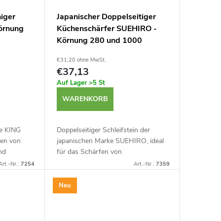
iger
Japanischer Doppelseitiger
Körnung
Küchenschärfer SUEHIRO -
Körnung 280 und 1000
€31,20 ohne MwSt.
€37,13
Auf Lager
>5 St
WARENKORB
ke KING
Doppelseitiger Schleifstein der
fen von
japanischen Marke SUEHIRO, ideal
nd
für das Schärfen von
Küchenmessern und anderen
Art.-Nr.:
7254
Art.-Nr.:
7359
d Hobeln.
Küchenwerkzeugen mit einer
ner
kleinen Menge Wasser. Körnung
Neu
#280 und...