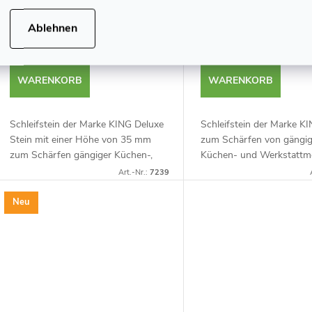
€27,42 ohne MwSt.
€15,27 ohne MwSt.
Ablehnen
€32,63
€18,17
Auf Lager
4 St
Auf Lager
>5 St
WARENKORB
WARENKORB
Schleifstein der Marke KING Deluxe
Schleifstein der Marke K
Stein mit einer Höhe von 35 mm
zum Schärfen von gängi
zum Schärfen gängiger Küchen-,
Küchen- und Werkstattm
Werkstattmesser, Tischlermeißel
Tischlermeißeln und Hobe
Art.-Nr.:
7239
und Hobel. Wasserschleifstein mit
Wasserschleifstein mit ei
einer Körnung...
Körnung von #1000. Herges
Neu