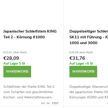
Japanischer Schleifstein KING
Doppelseitiger Schlei
Teil 2 - Körnung #1000
SK11 mit Führung - 
1000 und 3000
€23,61 ohne MwSt.
€26,69 ohne MwSt.
€28,09
€31,76
Auf Lager
5 St
Auf Lager
>5 St
WARENKORB
WARENKORB
Schleifstein der Marke KING Teil 2
Doppelseitiger Wasserschl
zum Schärfen von gewöhnlichen
der japanischen Marke S
Küchen- und Werkstattmessern,
Körnungen #1000 und #3
Zimmermannsmeißeln und Hobeln.
zum Schärfen von Messer
Art.-Nr.:
7257
Wasserschleifstein mit einer
Meißeln, Hobelmessern u