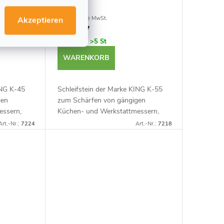
€24,26 ohne MwSt.
Akzeptieren
€28,87
Auf Lager
>5 St
WARENKORB
ING K-45
Schleifstein der Marke KING K-55
gen
zum Schärfen von gängigen
essern,
Küchen- und Werkstattmessern,
ln.
Meißeln und Hobeln.
Art.-Nr.:
7224
Art.-Nr.:
7218
ner
Wasserschleifstein mit einer
tellt...
Körnung von #1000. Hergestellt in
Japan.