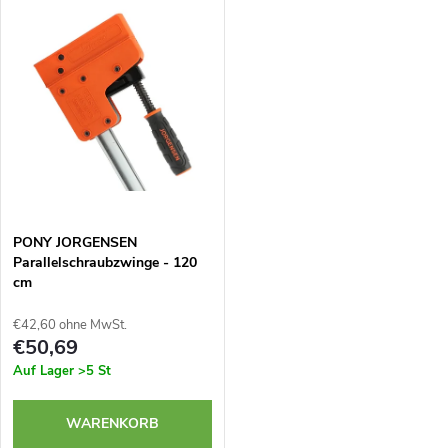
o
i
Meistverkauft
d
s
Alphabetisch
u
t
k
e
t
d
PONY JORGENSEN
s
Parallelschraubzwinge - 120
e
cm
o
r
€42,60 ohne MwSt.
r
€50,69
P
Auf Lager
>5 St
t
r
WARENKORB