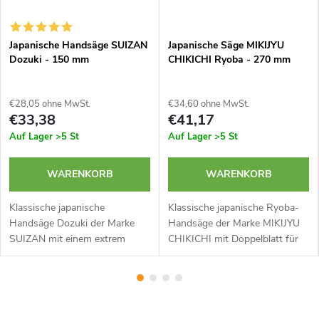
Japanische Handsäge SUIZAN
Japanische Säge MIKIJYU
Dozuki - 150 mm
CHIKICHI Ryoba - 270 mm
€28,05 ohne MwSt.
€34,60 ohne MwSt.
€33,38
€41,17
Auf Lager
>5 St
Auf Lager
>5 St
WARENKORB
WARENKORB
Klassische japanische
Klassische japanische Ryoba-
Handsäge Dozuki der Marke
Handsäge der Marke MIKIJYU
SUIZAN mit einem extrem
CHIKICHI mit Doppelblatt für
schmalen Blatt und einem
Quer- und Längsschnitt mit
Holzgriff, der mit Kunststoff-
klassischem Griff. Ideal für
Rattan überzogen ist. Ideal für
feine und präzise Schnitte in
sehr feine und...
Holz....