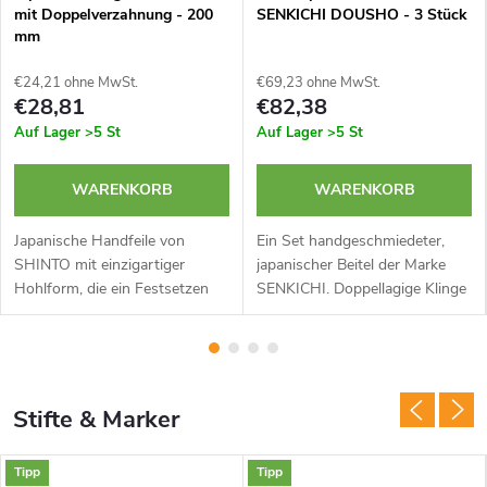
mit Doppelverzahnung - 200
SENKICHI DOUSHO - 3 Stück
mm
€24,21 ohne MwSt.
€69,23 ohne MwSt.
€28,81
€82,38
Auf Lager
>5 St
Auf Lager
>5 St
WARENKORB
WARENKORB
Japanische Handfeile von
Ein Set handgeschmiedeter,
SHINTO mit einzigartiger
japanischer Beitel der Marke
Hohlform, die ein Festsetzen
SENKICHI. Doppellagige Klinge
der Feile verhindert. Doppelte
mit hoher Härte. Herstellung im
Klinge mit unterschiedlicher
Schmiedeschweißverfahren.
Grobheit. Ergonomischer,
Die Klinge ist in einem leichten...
rutschfester...
Stifte & Marker
Tipp
Tipp