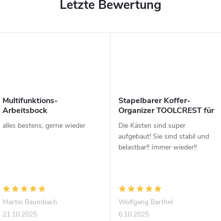
Letzte Bewertung
Multifunktions-
Stapelbarer Koffer-
Arbeitsbock
Organizer TOOLCREST für
CRAFTMAKER Multihorse
Verbindungsmaterial
alles bestens, gerne wieder
Die Kästen sind super
4-in-1
aufgebaut! Sie sind stabil und
belastbar!! Immer wieder!!
Martin Baumbach
Wolfgang Barthel
21.10.2025
6.10.2025