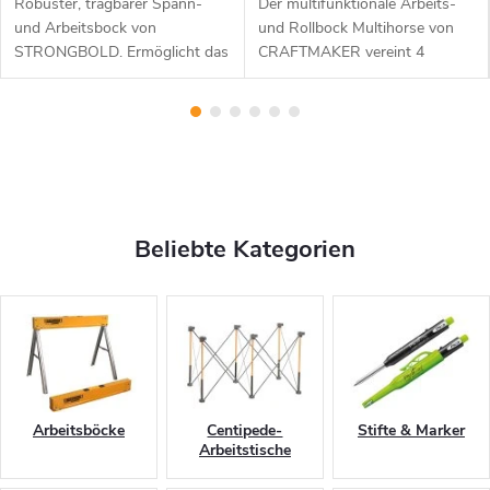
Robuster, tragbarer Spann-
Der multifunktionale Arbeits-
und Arbeitsbock von
und Rollbock Multihorse von
STRONGBOLD. Ermöglicht das
CRAFTMAKER vereint 4
Spannen von bis zu 95 cm
Arbeitsböcke in einem! Neben
breitem Arbeitsmaterial bei
dem klassischen Arbeitsbock
einer Spannkraft von 10 kN (1
mit fester Auflage, kann er als
Tonne). Die Klemmen...
auch als...
Beliebte Kategorien
Arbeitsböcke
Centipede-
Stifte & Marker
Arbeitstische