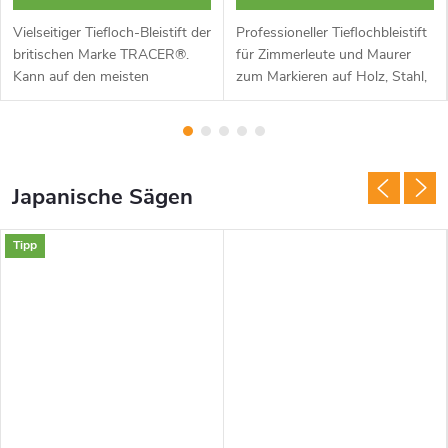
Vielseitiger Tiefloch-Bleistift der
Professioneller Tieflochbleistift
britischen Marke TRACER®.
für Zimmerleute und Maurer
Kann auf den meisten
zum Markieren auf Holz, Stahl,
Oberflächen schreiben, egal ob
Mauerwerk, Keramik, Gummi,
sie glatt oder rau sind. Das
Glas und vielen anderen
perfekte Arbeitsgerät für...
Oberflächen. Auswechselbare
Minen....
Japanische Sägen
Tipp