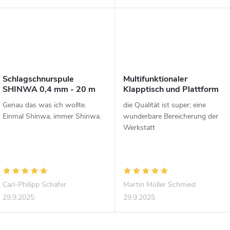
Schlagschnurspule
Multifunktionaler
SHINWA 0,4 mm - 20 m
Klapptisch und Plattform
STRONGBOLD
Genau das was ich wollte.
die Qualität ist super; eine
StrongBench B910
Einmal Shinwa, immer Shinwa.
wunderbare Bereicherung der
Werkstatt
Carl-Philipp Schäfer
Martin Müller Schmied
29.9.2025
29.9.2025