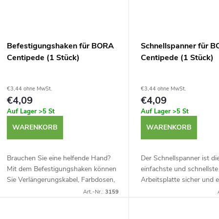
Befestigungshaken für BORA
Schnellspanner für 
Centipede (1 Stück)
Centipede (1 Stück)
€3,44 ohne MwSt.
€3,44 ohne MwSt.
€4,09
€4,09
Auf Lager
>5 St
Auf Lager
>5 St
WARENKORB
WARENKORB
Brauchen Sie eine helfende Hand?
Der Schnellspanner ist di
Mit dem Befestigungshaken können
einfachste und schnellste 
Sie Verlängerungskabel, Farbdosen,
Arbeitsplatte sicher und 
Eimer und anderes Material an Ihrer
der BORA Centipede zu b
Art.-Nr.:
3159
BORA Centipede befestigen. So
Dank des flexiblen und r
haben Sie...
Materials...