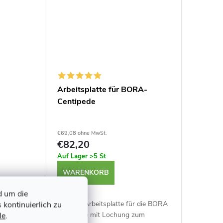
3
Arbeitsplatte für BORA-
Centipede
€69,08 ohne MwSt.
€82,20
Auf Lager
>5 St
WARENKORB
d um die
st ein
Faltbare Arbeitsplatte für die BORA
 kontinuierlich zu
tstisch mit
Centipede mit Lochung zum
le
.