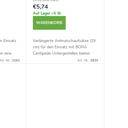
€4,82 ohne MwSt.
€5,74
Auf Lager
>5 St
WARENKORB
n Einsatz
Verlängerte Antirutschaufsätze (19
cm) für den Einsatz mit BORA
en eine
Centipede-Untergestellen bieten
che mit
Ihnen eine feste, schonende
Art.-Nr.:
3161
Art.-Nr.:
3820
bilität der
Oberfläche mit hoher Reibung, um
die Stabilität der...