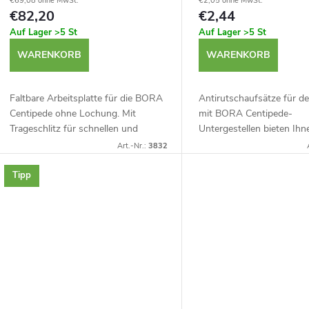
€69,08 ohne MwSt.
€2,05 ohne MwSt.
€82,20
€2,44
Auf Lager
>5 St
Auf Lager
>5 St
WARENKORB
WARENKORB
Faltbare Arbeitsplatte für die BORA
Antirutschaufsätze für de
Centipede ohne Lochung. Mit
mit BORA Centipede-
Trageschlitz für schnellen und
Untergestellen bieten Ihn
effizienten Transport auch mit einer
feste, schonende Oberflä
Art.-Nr.:
3832
Hand. Diese Arbeitsplatte ist ein
hoher Reibung, um die Sta
optionales...
Arbeitsplatte oder...
Tipp