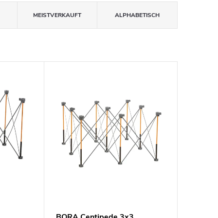
MEISTVERKAUFT
ALPHABETISCH
2
BORA Centipede 3x3