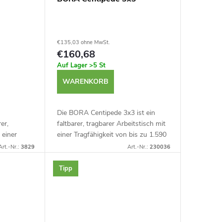
€135,03 ohne MwSt.
€160,68
Auf Lager
>5 St
WARENKORB
Die BORA Centipede 3x3 ist ein
er,
faltbarer, tragbarer Arbeitstisch mit
 einer
einer Tragfähigkeit von bis zu 1.590
1.130 kg.
kg. Die Centipede ist sehr leicht und
Art.-Nr.:
3829
Art.-Nr.:
230036
cht und
kompakt, hält aber dank flexibler...
Tipp