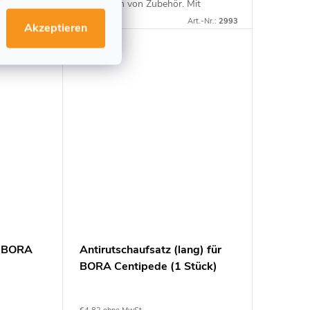
s zu 2.725
Anbringen von Zubehör. Mit
 leicht und
Trageschlitz für schnellen und
.-Nr.:
230037
Art.-Nr.:
2993
Akzeptieren
xibler...
effizienten Transport auch mit einer
Hand. Diese...
r BORA
Antirutschaufsatz (lang) für
BORA Centipede (1 Stück)