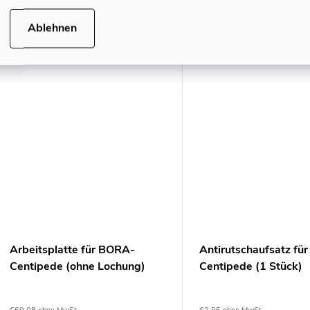
einer Tragfähigkeit von bis zu 2.400
einer Tragfähigkeit von bi
kg. Die Centipede ist sehr leicht und
kg. Die Centipede ist sehr
Art.-Nr.:
3826
Art
Ablehnen
kompakt, hält aber dank flexibler...
kompakt, hält aber dank fle
Tipp
Arbeitsplatte für BORA-
Antirutschaufsatz fü
Centipede (ohne Lochung)
Centipede (1 Stück)