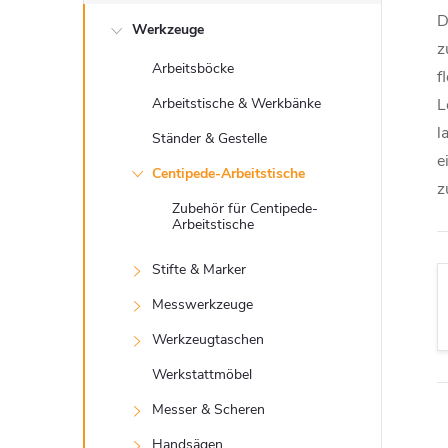
e
D
Werkzeuge
i
z
Arbeitsböcke
f
t
Arbeitstische & Werkbänke
L
l
e
Ständer & Gestelle
e
Centipede-Arbeitstische
n
z
Zubehör für Centipede-
Arbeitstische
l
Stifte & Marker
e
Messwerkzeuge
i
Werkzeugtaschen
Werkstattmöbel
s
Messer & Scheren
Handsägen