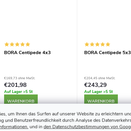
e
BORA Centipede 4x3
BORA Centipede 5x
€169,73 ohne MwSt.
€204,45 ohne MwSt.
€201,98
€243,29
Auf Lager
>5 St
Auf Lager
>5 St
WARENKORB
WARENKORB
s, um Ihnen das Surfen auf unserer Website zu erleichtern un
Die BORA Centipede 4x3 ist ein
Die BORA Centipede 5x3 i
ung und Benutzerfreundlichkeit durch Analyse des Datenverkehrs
faltbarer, tragbarer Arbeitstisch mit
faltbarer, tragbarer Arbei
Informationen.
und in
den Datenschutzbestimmungen von Goog