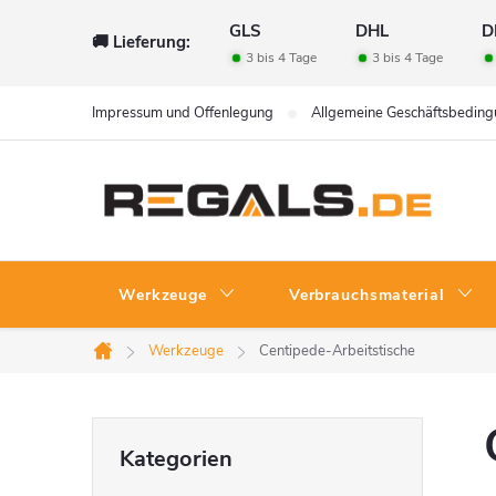
Zum
GLS
DHL
D
🚚 Lieferung:
Inhalt
3 bis 4 Tage
3 bis 4 Tage
springen
Impressum und Offenlegung
Allgemeine Geschäftsbedin
Werkzeuge
Verbrauchsmaterial
Werkzeuge
Centipede-Arbeitstische
Startseite
S
Kategorien
Kategorien
überspringen