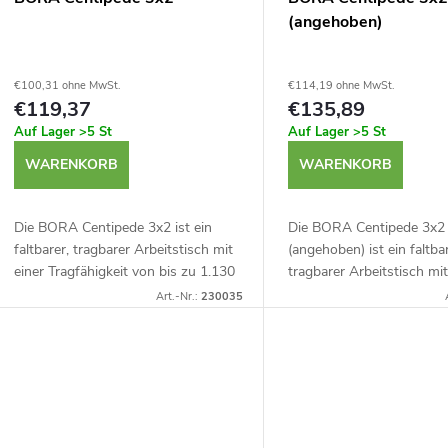
e
r
(angehoben)
r
t
P
€100,31 ohne MwSt.
€114,19 ohne MwSt.
€119,37
€135,89
Auf Lager
>5 St
Auf Lager
>5 St
r
e
WARENKORB
WARENKORB
o
r
Die BORA Centipede 3x2 ist ein
Die BORA Centipede 3x2
d
faltbarer, tragbarer Arbeitstisch mit
(angehoben) ist ein faltbar
u
einer Tragfähigkeit von bis zu 1.130
tragbarer Arbeitstisch mit
u
kg. Die Centipede ist sehr leicht und
Tragfähigkeit von bis zu 
Art.-Nr.:
230035
n
kompakt, hält aber dank flexibler...
Die Centipede ist sehr lei
k
kompakt, hält aber...
g
t