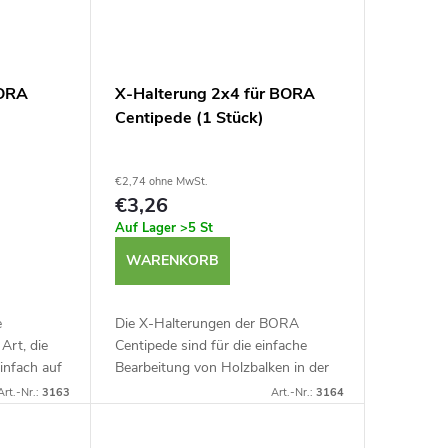
BORA
X-Halterung 2x4 für BORA
Centipede (1 Stück)
€2,74 ohne MwSt.
€3,26
Auf Lager
>5 St
WARENKORB
e
Die X-Halterungen der BORA
Art, die
Centipede sind für die einfache
einfach auf
Bearbeitung von Holzbalken in der
efestigen.
Standardgröße 2x4 (50 x 100 mm)
Art.-Nr.:
3163
Art.-Nr.:
3164
obusten
vorgesehen. Sie ermöglichen den
schnellen Einsatz...