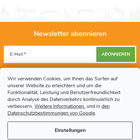
i
e
e
l
r
u
e
Newsletter abonnieren
n
F
m
g
E-Mail
ABONNIEREN
e
u
n
Mit der Eingabe Ihrer E-Mail-Adresse erklären Sie sich mit den
ß
Datenschutzbestimmungen
einverstanden.
Wir verwenden Cookies, um Ihnen das Surfen auf
t
unserer Website zu erleichtern und um die
z
Funktionalität, Leistung und Benutzerfreundlichkeit
e
durch Analyse des Datenverkehrs kontinuierlich zu
Weitere Informationen
e
verbessern.
Weitere Informationen.
und in
den
d
Datenschutzbestimmungen von Google
.
Artikel
e
i
Einstellungen
r