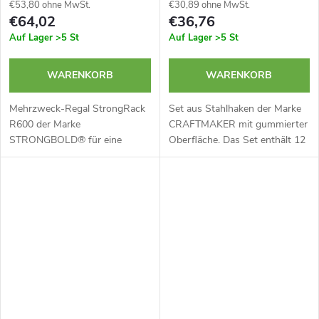
€53,80 ohne MwSt.
€30,89 ohne MwSt.
€64,02
€36,76
Auf Lager
>5 St
Auf Lager
>5 St
WARENKORB
WARENKORB
Mehrzweck-Regal StrongRack
Set aus Stahlhaken der Marke
R600 der Marke
CRAFTMAKER mit gummierter
STRONGBOLD® für eine
Oberfläche. Das Set enthält 12
intelligente Raumnutzung in
Haken in 5 verschiedenen
Ihrer Werkstatt. Die vertikale
Formen. Ideal für den Keller,
Lagerung von Bauholz,
den Schuppen oder den
Holzbalken, Metallstangen
Dachboden....
und...