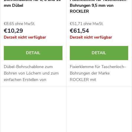
mm Dübel
Bohrungen 9,5 mm von
ROCKLER
€8,65 ohne MwSt.
€51,71 ohne MwSt.
€10,29
€61,54
Derzeit nicht verfügbar
Derzeit nicht verfügbar
DETAIL
DETAIL
Dübel-Bohrschablone zum
Fixierklemme für Taschenloch-
Bohren von Löchern und zum
Bohrungen der Marke
einfachen Erstellen von
ROCKLER mit
Dübelverbindungen. Maximale
Schnellspannmechanismus.
Materialstärke: 30 mm.
Maximaler Lochdurchmesser:
Einfaches Zentrieren auf dem
9,5 mm.
Werkstück. Praktischer...