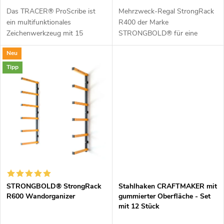
i
o
Das TRACER® ProScribe ist
Mehrzweck-Regal StrongRack
ein multifunktionales
R400 der Marke
e
Zeichenwerkzeug mit 15
STRONGBOLD® für eine
d
Zeichenanwendungen, z.B. als
intelligente Raumnutzung in
r
Neu
Zirkel oder zur Zeichnung
Ihrer Werkstatt. Die vertikale
u
paralleler Linien und Konturen.
Lagerung von Bauholz,
Tipp
u
Für die meisten...
Holzbalken, Metallstangen
k
und...
n
t
g
e
STRONGBOLD® StrongRack
Stahlhaken CRAFTMAKER mit
R600 Wandorganizer
gummierter Oberfläche - Set
mit 12 Stück