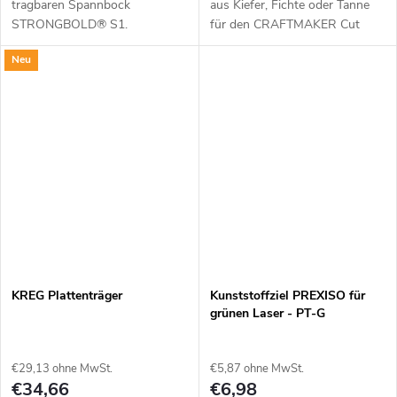
tragbaren Spannbock
aus Kiefer, Fichte oder Tanne
STRONGBOLD® S1.
für den CRAFTMAKER Cut
Hergestellt aus
Maker W40. Ideal als
Neu
widerstandsfähigem Gummi.
Verbindungsträger für die
Einfach austauschbar.
Sägebock-Basis und als stabile
Unterlage zum...
KREG Plattenträger
Kunststoffziel PREXISO für
grünen Laser - PT-G
€29,13 ohne MwSt.
€5,87 ohne MwSt.
€34,66
€6,98