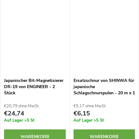
Metallkörper mit gummierter
Metallkörper mit gummierter
Oberfläche...
Oberfläche...
Japanischer Bit-Magnetisierer
Ersatzschnur von SHINWA für
DR-19 von ENGINEER - 2
japanische
Stück
Schlagschnurspulen - 20 m x 1
mm
€20,79 ohne MwSt.
€5,17 ohne MwSt.
€24,74
€6,15
Auf Lager
>5 St
Auf Lager
>5 St
WARENKORB
WARENKORB