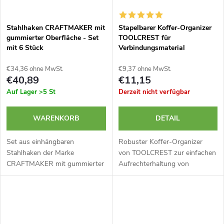
Stahlhaken CRAFTMAKER mit
Stapelbarer Koffer-Organizer
gummierter Oberfläche - Set
TOOLCREST für
mit 6 Stück
Verbindungsmaterial
€34,36 ohne MwSt.
€9,37 ohne MwSt.
€40,89
€11,15
Auf Lager
>5 St
Derzeit nicht verfügbar
WARENKORB
DETAIL
Set aus einhängbaren
Robuster Koffer-Organizer
Stahlhaken der Marke
von TOOLCREST zur einfachen
CRAFTMAKER mit gummierter
Aufrechterhaltung von
Oberfläche. Stahlleiste mit
Ordnung und Übersicht über
Prägungen, an denen Sie die
Ihr Verbindungsmaterial am
Haken einfach in einer
Arbeitsplatz. Möglichkeit des
Reihenfolge befestigen
Stapelns und...
können,...