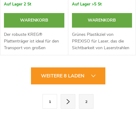
Auf Lager
2 St
Auf Lager
>5 St
WARENKORB
WARENKORB
Der robuste KREG®
Grünes Plastikziel von
Plattenträger ist ideal für den
PREXISO für Laser, das die
Transport von großen
Sichtbarkeit von Laserstrahlen
Sperrholzplatten, Spanplatten,
verstärkt. Magnet an der
Trockenbauwänden und mehr.
Oberseite. Faltbarer hinterer
Rutschfeste Spannbacken. Mit
Ständer. Gedruckte Skala in Zoll
S
diesem Gerät ist...
und...
WEITERE 8 LADEN
t
e
P
1
2
a
u
g
e
i
r
n