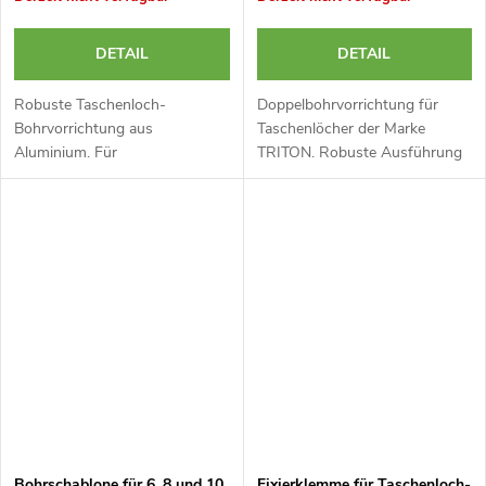
DETAIL
DETAIL
Robuste Taschenloch-
Doppelbohrvorrichtung für
Bohrvorrichtung aus
Taschenlöcher der Marke
Aluminium. Für
TRITON. Robuste Ausführung
Bohrlochlängen: 6, 8 und 10
mit Messskala, gehärteter
mm.
Gehäusekombination,
Befestigungslöchern und
Magnet. Inklusive weiterem...
Bohrschablone für 6, 8 und 10
Fixierklemme für Taschenloch-