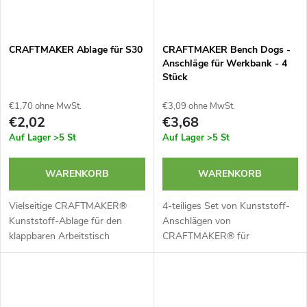
CRAFTMAKER Ablage für S30
CRAFTMAKER Bench Dogs -
Anschläge für Werkbank - 4
Stück
€1,70 ohne MwSt.
€3,09 ohne MwSt.
€2,02
€3,68
Auf Lager
>5 St
Auf Lager
>5 St
WARENKORB
WARENKORB
Vielseitige CRAFTMAKER®
4-teiliges Set von Kunststoff-
Kunststoff-Ablage für den
Anschlägen von
klappbaren Arbeitstisch
CRAFTMAKER® für
ProStation S30. Ein praktisches
Werkbänke, Arbeitsstationen,
Hilfsmittel, das seitlich am
Platten und Arbeitsbocke.
Tisch befestigt wird. Dank der
Enthält 4 geformte Anschläge.
hellen...
Praktische Bench Dogs...