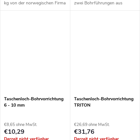
kg von der norwegischen Firma
zwei Bohrführungen aus
VIKING ARM. Kann auch als
gehärtetem Stahl,
Klemme verwendet werden.
Schraubklemme und Stütze der
Durch einen
Marke TRITON. Messskala
Federmechanismus lässt sich...
metrisch und imperial.
Taschenloch-Bohrvorrichtung
Taschenloch-Bohrvorrichtung
6 - 10 mm
TRITON
€8,65 ohne MwSt.
€26,69 ohne MwSt.
€10,29
€31,76
Derzeit nicht verfügbar
Derzeit nicht verfügbar