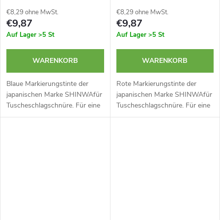
€8,29 ohne MwSt.
€8,29 ohne MwSt.
€9,87
€9,87
Auf Lager
>5 St
Auf Lager
>5 St
WARENKORB
WARENKORB
Blaue Markierungstinte der
Rote Markierungstinte der
japanischen Marke SHINWAfür
japanischen Marke SHINWAfür
Tuscheschlagschnüre. Für eine
Tuscheschlagschnüre. Für eine
Vielzahl von Anwendungen
Vielzahl von Anwendungen
geeignet. Frei von Salz- und
geeignet. Frei von Salz- und
Klebstoffzusätzen. Hergestellt
Klebstoffzusätzen. Hergestellt
in Japan.
in Japan.