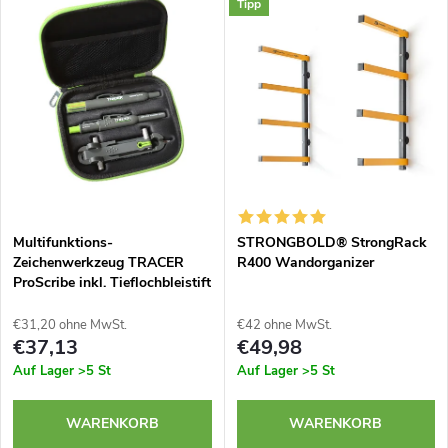
o
Tipp
i
Meistverkauft
d
s
Alphabetisch
u
t
k
e
t
d
Multifunktions-
STRONGBOLD® StrongRack
s
Zeichenwerkzeug TRACER
R400 Wandorganizer
e
ProScribe inkl. Tieflochbleistift
o
ADP2 und Minen
r
€31,20 ohne MwSt.
€42 ohne MwSt.
r
€37,13
€49,98
P
Auf Lager
>5 St
Auf Lager
>5 St
t
r
WARENKORB
WARENKORB