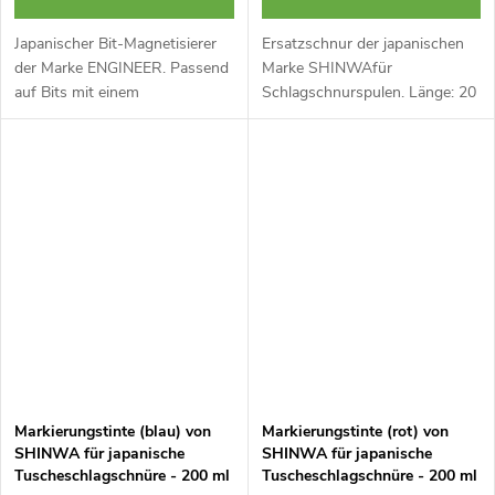
Japanischer Bit-Magnetisierer
Ersatzschnur der japanischen
der Marke ENGINEER. Passend
Marke SHINWAfür
auf Bits mit einem
Schlagschnurspulen. Länge: 20
Durchmesser von 4 bis 6,35
Meter. Hergestellt in Japan.
mm. 2 Stück.
Markierungstinte (blau) von
Markierungstinte (rot) von
SHINWA für japanische
SHINWA für japanische
Tuscheschlagschnüre - 200 ml
Tuscheschlagschnüre - 200 ml