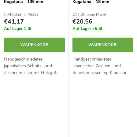
Kogatana - 135 mm
Kogatana - 18 mm
€34,60 ohne MwSt.
€17,28 ohne MwSt.
€41,17
€20,56
Auf Lager
1 St
Auf Lager
>5 St
WARENKORB
WARENKORB
Handgeschmiedetes
Handgeschmiedetes
japanisches Schnitz- und
japanisches Zeichen- und
Zeichenmesser mit Holzgriff
Schnitzmesser Typ Kiridashi
Typ Yokote Kogatana der Marke
Kogatana der Marke
UMEBACHI RYUMA.
UMEBACHI RYUMA.
Hergestellt aus doppellagigem
Hergestellt aus doppellagigem
japanischem Stahl. Griff aus...
japanischem Stahl. Äußerst
scharfe...