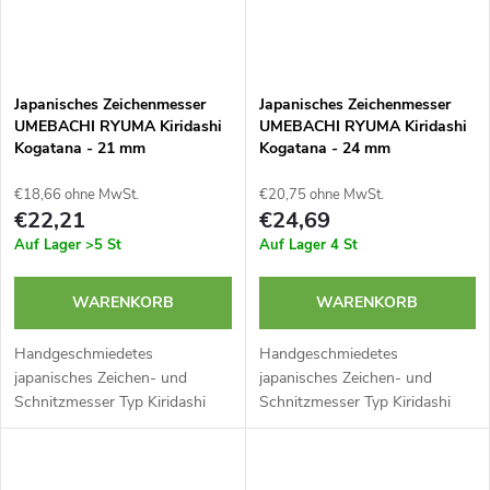
Japanisches Zeichenmesser
Japanisches Zeichenmesser
UMEBACHI RYUMA Kiridashi
UMEBACHI RYUMA Kiridashi
Kogatana - 21 mm
Kogatana - 24 mm
€18,66 ohne MwSt.
€20,75 ohne MwSt.
€22,21
€24,69
Auf Lager
>5 St
Auf Lager
4 St
WARENKORB
WARENKORB
Handgeschmiedetes
Handgeschmiedetes
japanisches Zeichen- und
japanisches Zeichen- und
Schnitzmesser Typ Kiridashi
Schnitzmesser Typ Kiridashi
Kogatana der Marke
Kogatana der Marke
UMEBACHI RYUMA.
UMEBACHI RYUMA.
Hergestellt aus doppellagigem
Hergestellt aus doppellagigem