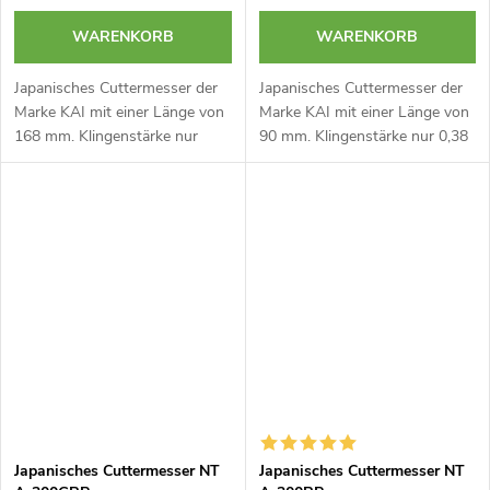
WARENKORB
WARENKORB
Japanisches Cuttermesser der
Japanisches Cuttermesser der
Marke KAI mit einer Länge von
Marke KAI mit einer Länge von
168 mm. Klingenstärke nur
90 mm. Klingenstärke nur 0,38
0,38 mm. Die Klingenführung
mm. Die Klingenführung aus
aus gehärtetem Metall
gehärtetem Metall
gewährleistet eine hohe
gewährleistet eine hohe
Festigkeit....
Festigkeit....
Japanisches Cuttermesser NT
Japanisches Cuttermesser NT