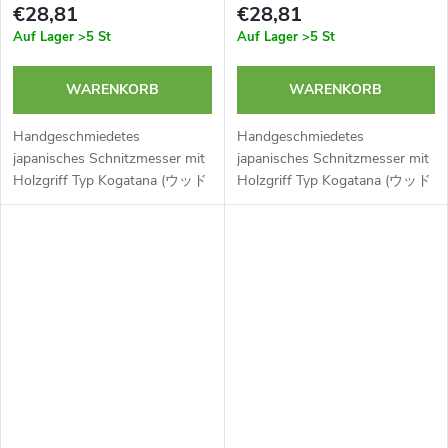
€28,81
€28,81
Auf Lager
>5 St
Auf Lager
>5 St
WARENKORB
WARENKORB
Handgeschmiedetes
Handgeschmiedetes
japanisches Schnitzmesser mit
japanisches Schnitzmesser mit
Holzgriff Typ Kogatana (ウッド
Holzgriff Typ Kogatana (ウッド
カービングナイフ) der Marke
カービングナイフ) der Marke
SENKICHI. Hergestellt aus
SENKICHI. Hergestellt aus
doppellagigem japanischem
doppellagigem japanischem
Stahl. Etui aus Leder. Extrem...
Stahl. Etui aus Leder. Extrem...