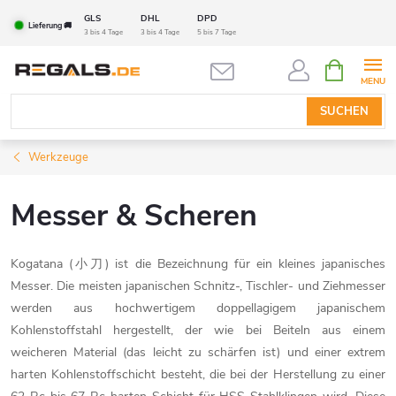
Zum
GLS
DHL
DPD
Lieferung 🚚
Inhalt
3 bis 4 Tage
3 bis 4 Tage
5 bis 7 Tage
springen
WARENK
SUCHEN
Werkzeuge
Messer & Scheren
Kogatana (小刀) ist die Bezeichnung für ein kleines japanisches
Messer. Die meisten japanischen Schnitz-, Tischler- und Ziehmesser
werden aus hochwertigem doppellagigem japanischem
Kohlenstoffstahl hergestellt, der wie bei Beiteln aus einem
weicheren Material (das leicht zu schärfen ist) und einer extrem
harten Kohlenstoffschicht besteht, die bei der Herstellung zu einer