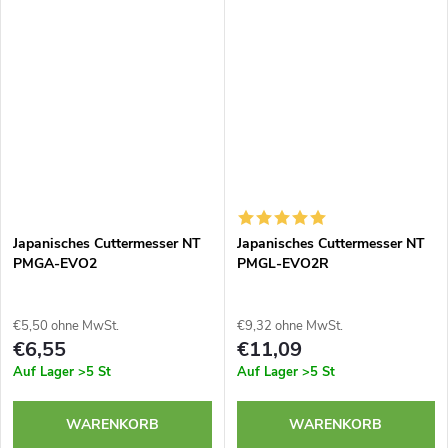
aus gehärtetem Metall
Aluminiumdruckguss. Äußerst
gewährleistet eine hohe...
scharfe Klinge....
Japanisches Cuttermesser NT
Japanisches Cuttermesser NT
PMGA-EVO2
PMGL-EVO2R
€5,50 ohne MwSt.
€9,32 ohne MwSt.
€6,55
€11,09
Auf Lager
>5 St
Auf Lager
>5 St
WARENKORB
WARENKORB