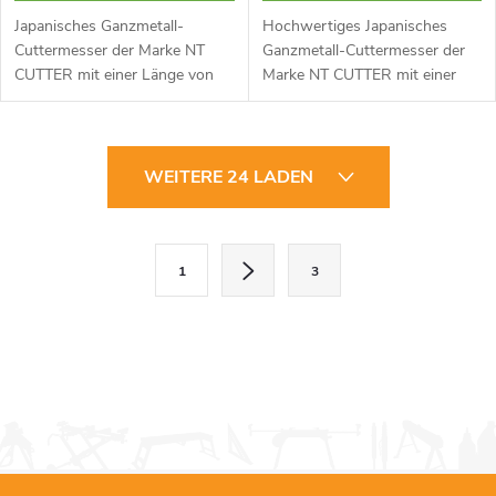
Japanisches Ganzmetall-
Hochwertiges Japanisches
Cuttermesser der Marke NT
Ganzmetall-Cuttermesser der
CUTTER mit einer Länge von
Marke NT CUTTER mit einer
147 mm. Klingenstärke nur
Länge von 158 mm.
0,38 mm. Metallgehäuse aus
Metallgehäuse aus
Aluminiumdruckguss. Äußerst
Aluminiumdruckguss mit
S
scharfe Klinge....
weichem, ergonomischem und
WEITERE 24 LADEN
rutschfestem...
t
e
P
1
3
a
u
g
e
i
r
n
i
e
e
l
r