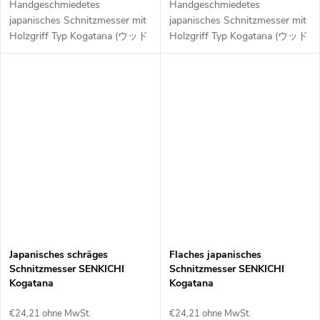
Handgeschmiedetes
Handgeschmiedetes
japanisches Schnitzmesser mit
japanisches Schnitzmesser mit
Holzgriff Typ Kogatana (ウッド
Holzgriff Typ Kogatana (ウッド
カービングナイフ) der Marke
カービングナイフ) der Marke
SENKICHI. Hergestellt aus
SENKICHI. Hergestellt aus
doppellagigem japanischem
doppellagigem japanischem
Stahl. Etui aus Leder. Extrem...
Stahl. Etui aus Leder. Extrem...
Japanisches schräges
Flaches japanisches
Schnitzmesser SENKICHI
Schnitzmesser SENKICHI
Kogatana
Kogatana
€24,21 ohne MwSt.
€24,21 ohne MwSt.