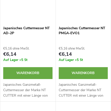
Japanisches Cuttermesser NT
Japanisches Cuttermesser NT
AD-2P
PMGA-EVO1
€5,16 ohne MwSt.
€5,16 ohne MwSt.
€6,14
€6,14
Auf Lager
>5 St
Auf Lager
>5 St
WARENKORB
WARENKORB
Japanisches Ganzmetall-
Japanisches Ganzmetall-
Cuttermesser der Marke NT
Cuttermesser der Marke NT
CUTTER mit einer Länge von
CUTTER mit einer Länge von
136 mm. Klingenstärke nur
147 mm. Klingenstärke nur
0,38 mm. Die Klingenführung
0,38 mm. Metallgehäuse aus