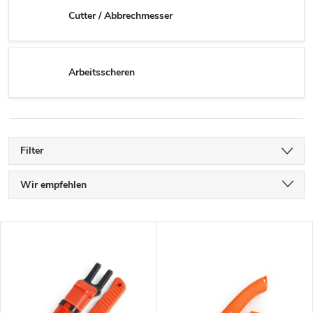
Cutter / Abbrechmesser
Arbeitsscheren
Filter
P
Wir empfehlen
r
Günstigste
L
Teuerste
o
i
Meistverkauft
d
s
Alphabetisch