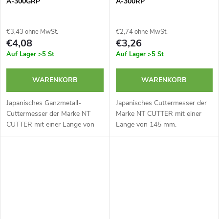
A-300GRP
A-300RP
€3,43 ohne MwSt.
€2,74 ohne MwSt.
€4,08
€3,26
Auf Lager
>5 St
Auf Lager
>5 St
WARENKORB
WARENKORB
Japanisches Ganzmetall-
Japanisches Cuttermesser der
Cuttermesser der Marke NT
Marke NT CUTTER mit einer
CUTTER mit einer Länge von
Länge von 145 mm.
147 mm. Klingenstärke nur
Klingenstärke nur 0,38 mm. Die
0,38 mm. Die Klingenführung
Klingenführung aus gehärtetem
aus gehärtetem Metall
Metall gewährleistet eine hohe
gewährleistet eine hohe...
Festigkeit....