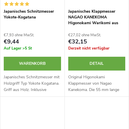
Japanisches Schnitzmesser
Japanisches Klappmesser
Yokote-Kogatana
NAGAO KANEKOMA
Higonokami Warikomi aus
blauem Yasuki Aogami Stahl -
55 mm - blaues Etui
€7,93 ohne MwSt.
€27,02 ohne MwSt.
€9,44
€32,15
Auf Lager
>5 St
Derzeit nicht verfügbar
WARENKORB
DETAIL
Japanisches Schnitzmesser mit
Original Higonokami
Holzgriff Typ Yokote Kogatana.
Klappmesser von Nagao
Griff aus Holz. Inklusive
Kanekoma. Die 55 mm lange
Klingenetui. Hergestellt in
Klinge ist in traditioneller
Japan.
Warikomi-Bauweise (3-Lagen)
aus hochreinem Aogami (Blue
Paper Steel) geschmiedet...