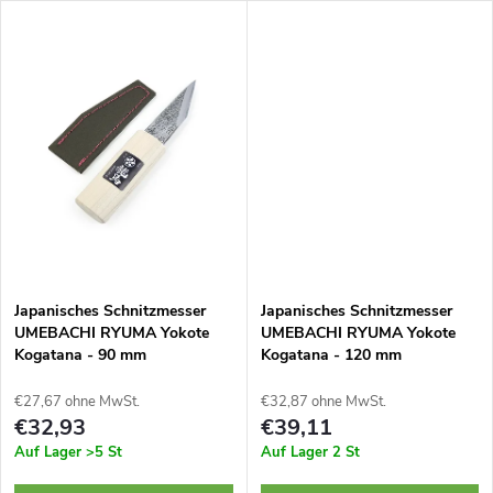
r
Drähten und Kabeln und vieles
Drähten und Kabeln. Mit
u
mehr. Isolierter,
Klingenabdeckung. Bohrung in
u
ergonomischer...
Klinge und...
k
n
t
g
e
Japanisches Schnitzmesser
Japanisches Schnitzmesser
UMEBACHI RYUMA Yokote
UMEBACHI RYUMA Yokote
Kogatana - 90 mm
Kogatana - 120 mm
€27,67 ohne MwSt.
€32,87 ohne MwSt.
€32,93
€39,11
Auf Lager
>5 St
Auf Lager
2 St