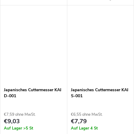
Hergestellt aus doppellagigem
doppellagigem Stahl. Geeignet
japanischem Stahl. Griff aus
für Schnitzarbeiten - zum
Holz. Äußerst scharfe Klinge.
Beispiel zum Schnitzen von
Hergestellt in...
Besteck...
Japanisches Cuttermesser KAI
Japanisches Cuttermesser KAI
D-001
S-001
€7,59 ohne MwSt.
€6,55 ohne MwSt.
€9,03
€7,79
Auf Lager
>5 St
Auf Lager
4 St