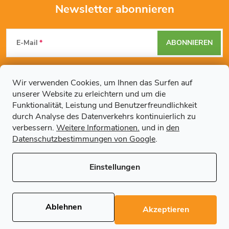
u
e
Newsletter abonnieren
n
F
m
g
E-Mail
ABONNIEREN
e
u
n
Mit der Eingabe Ihrer E-Mail-Adresse erklären Sie sich mit den
ß
Datenschutzbestimmungen
einverstanden.
Wir verwenden Cookies, um Ihnen das Surfen auf
t
unserer Website zu erleichtern und um die
z
Funktionalität, Leistung und Benutzerfreundlichkeit
e
durch Analyse des Datenverkehrs kontinuierlich zu
Weitere Informationen
e
verbessern.
Weitere Informationen.
und in
den
d
Datenschutzbestimmungen von Google
.
Artikel
e
i
Einstellungen
r
l
Copyright 2026
Regals.de
. Alle Rechte vorbehalten.
Cookie-
L
Einstellungen ändern
e
Ablehnen
Akzeptieren
i
Erstellt von Shoptet Premium