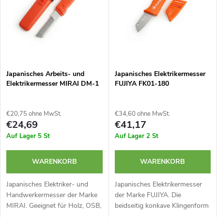
u
t
k
e
t
d
Japanisches Arbeits- und
Japanisches Elektrikermesser
s
Elektrikermesser MIRAI DM-1
FUJIYA FK01-180
e
o
r
€20,75 ohne MwSt.
€34,60 ohne MwSt.
r
€24,69
€41,17
P
Auf Lager
5 St
Auf Lager
2 St
t
r
WARENKORB
WARENKORB
i
o
Japanisches Elektriker- und
Japanisches Elektrikermesser
Handwerkermesser der Marke
der Marke FUJIYA. Die
e
MIRAI. Geeignet für Holz, OSB,
beidseitig konkave Klingenform
d
Spanplatten, Abisolieren von
ist ideal zum Abisolieren von