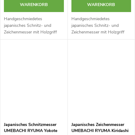
WARENKORB
WARENKORB
Handgeschmiedetes
Handgeschmiedetes
japanisches Schnitz- und
japanisches Schnitz- und
Zeichenmesser mit Holzgriff
Zeichenmesser mit Holzgriff
Typ Yokote Kogatana der Marke
Typ Yokote Kogatana der Marke
UMEBACHI RYUMA.
UMEBACHI RYUMA.
Hergestellt aus doppellagigem
Hergestellt aus doppellagigem
japanischem Stahl. Griff aus...
japanischem Stahl. Griff aus...
Japanisches Schnitzmesser
Japanisches Zeichenmesser
UMEBACHI RYUMA Yokote
UMEBACHI RYUMA Kiridashi