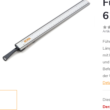
F
6
Arti
Füh
Läng
mit 
und 
Bef
der 
Deta
Dies
Derz