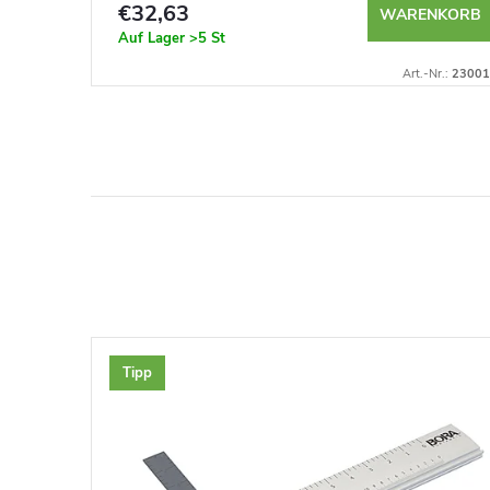
€32,63
NKORB
WARENKORB
Auf Lager
>5 St
t.-Nr.:
4072
Art.-Nr.:
23001
Tipp