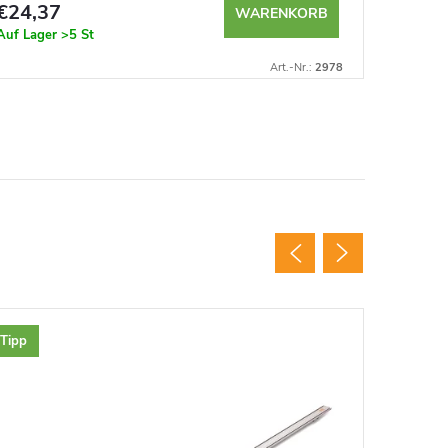
€24,37
€11,9
WARENKORB
Auf Lager
>5 St
Derzeit n
Art.-Nr.:
2978
Tipp