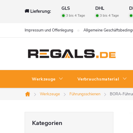
Zum
GLS
DHL
D
🚚 Lieferung:
Inhalt
3 bis 4 Tage
3 bis 4 Tage
springen
Impressum und Offenlegung
Allgemeine Geschäftsbedin
Werkzeuge
Verbrauchsmaterial
Werkzeuge
Führungsschienen
BORA-Führun
Startseite
S
Kategorien
Kategorien
überspringen