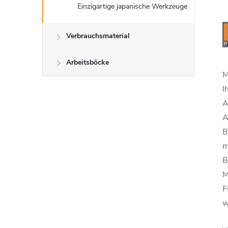
Einzigartige japanische Werkzeuge
Verbrauchsmaterial
Arbeitsböcke
M
I
A
A
B
m
B
M
F
w