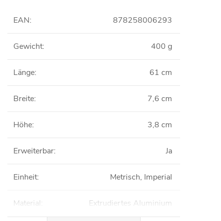
EAN
:
878258006293
Gewicht
:
400 g
Länge
:
61 cm
Breite
:
7,6 cm
Höhe
:
3,8 cm
Erweiterbar
:
Ja
Einheit
:
Metrisch, Imperial
Material
:
Extrudiertes Aluminium