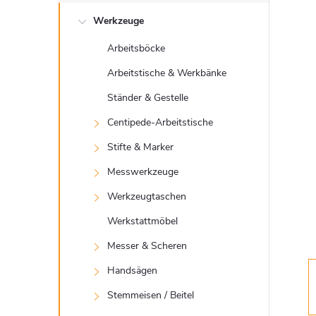
e
Werkzeuge
i
Arbeitsböcke
t
Arbeitstische & Werkbänke
e
Ständer & Gestelle
Centipede-Arbeitstische
n
Stifte & Marker
l
Messwerkzeuge
Werkzeugtaschen
e
Werkstattmöbel
i
Messer & Scheren
Handsägen
s
Stemmeisen / Beitel