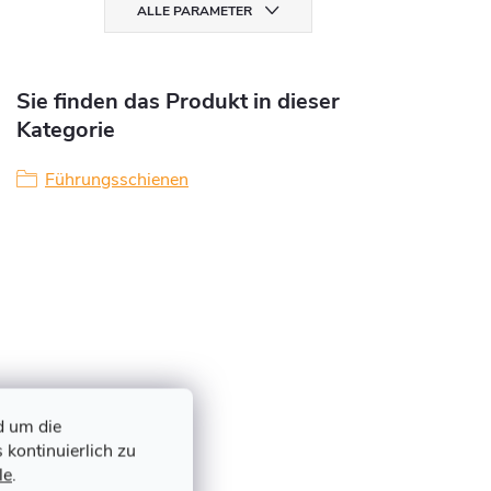
ALLE PARAMETER
Sie finden das Produkt in dieser
Kategorie
Führungsschienen
d um die
 kontinuierlich zu
le
.