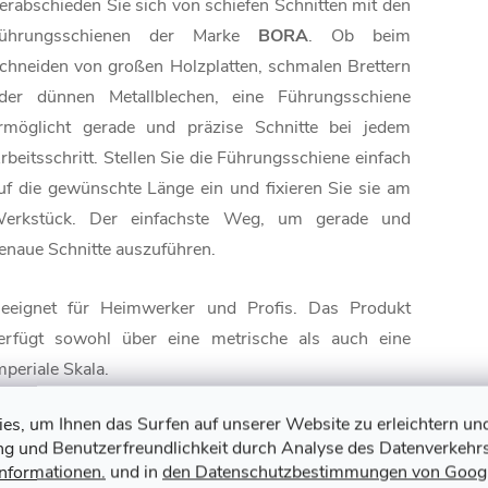
erabschieden Sie sich von schiefen Schnitten mit den
ührungsschienen der Marke
BORA
. Ob beim
chneiden von großen Holzplatten, schmalen Brettern
der dünnen Metallblechen, eine Führungsschiene
rmöglicht gerade und präzise Schnitte bei jedem
rbeitsschritt. Stellen Sie die Führungsschiene einfach
uf die gewünschte Länge ein und fixieren Sie sie am
erkstück. Der einfachste Weg, um gerade und
enaue Schnitte auszuführen.
eeignet für Heimwerker und Profis. Das Produkt
erfügt sowohl über eine metrische als auch eine
mperiale Skala.
ie wichtigsten Merkmale dieser
s, um Ihnen das Surfen auf unserer Website zu erleichtern un
ung und Benutzerfreundlichkeit durch Analyse des Datenverkehrs
ührungsschiene:
Informationen.
und in
den Datenschutzbestimmungen von Goog