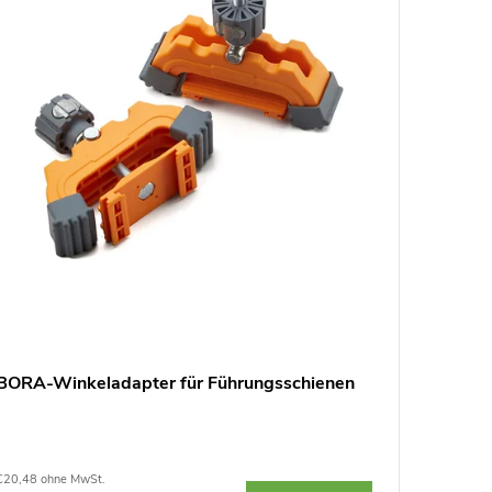
BORA-Winkeladapter für Führungsschienen
BORA-Ad
€20,48 ohne MwSt.
€10,07 ohn