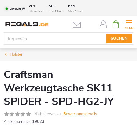
Zum
GLS
DHL
DPD
Lieferung 🚚
Inhalt
3 bis 4 Tage
3 bis 4 Tage
5 bis 7 Tage
springen
WARENK
SUCHEN
Holster
Craftsman
Werkzeugtasche SK11
SPIDER - SPD-HG2-JY
Nicht bewertet
Bewertungsdetails
Artikelnummer:
19023