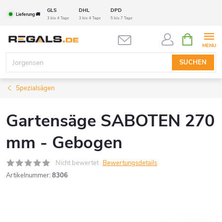
Zum
GLS
DHL
DPD
Lieferung 🚚
Inhalt
3 bis 4 Tage
3 bis 4 Tage
5 bis 7 Tage
springen
WARENK
SUCHEN
Spezialsägen
Gartensäge SABOTEN 270
mm - Gebogen
Nicht bewertet
Bewertungsdetails
Artikelnummer:
8306