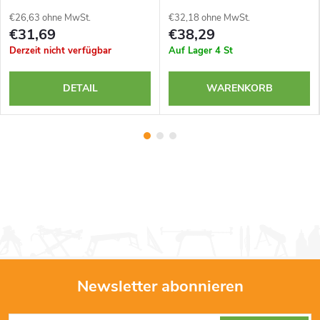
€26,63 ohne MwSt.
€32,18 ohne MwSt.
€31,69
€38,29
Derzeit nicht verfügbar
Auf Lager
4 St
DETAIL
WARENKORB
Newsletter abonnieren
F