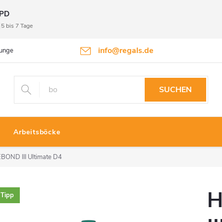
PD
5 bis 7 Tage
info@regals.de
gungen
Datenschutzbestimmungen
Rückgabeinformationen
SUCHEN
Arbeitsböcke
EBOND III Ultimate D4
H
Tipp