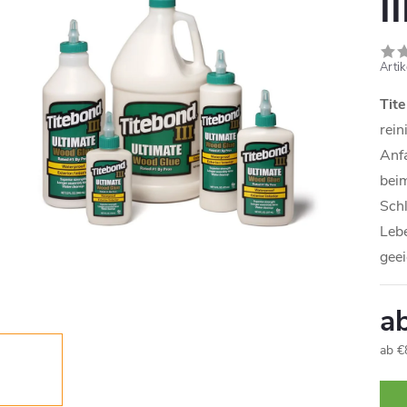
I
Arti
Tit
rein
Anfa
beim
Schl
Lebe
geei
a
ab
€
Verk