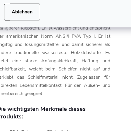
Ablehnen
itebond III Ultimate ist ein wasserbasierter und
einigbarer Klebstoff. Er ist wasserdicht und entspricht
er amerikanischen Norm ANSI/HPVA Typ I. Er ist
ngiftig und lösungsmittelfrei und damit sicherer als
ndere traditionelle wasserfeste Holzklebstoffe. Es
ietet eine starke Anfangsklebkraft, Haftung und
chleifbarkeit, weicht beim Schleifen nicht auf und
erklebt das Schleifmaterial nicht. Zugelassen für
ndirekten Lebensmittelkontakt. Für den Außen- und
nnenbereich geeignet.
ie wichtigsten Merkmale dieses
rodukts: