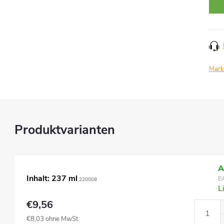
Mark
A
Inhalt: 237 ml
E
220008
L
€9,56
€8,03 ohne MwSt.