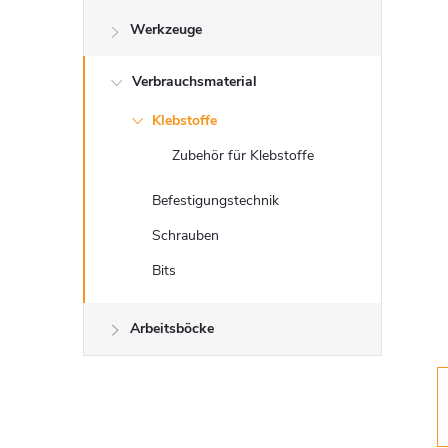
e
Werkzeuge
i
Verbrauchsmaterial
t
Klebstoffe
e
Zubehör für Klebstoffe
n
Befestigungstechnik
l
Schrauben
Bits
e
Arbeitsböcke
i
s