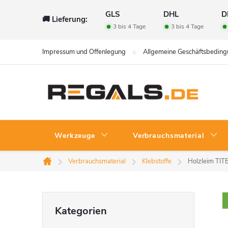
Zum
GLS
DHL
D
🚚 Lieferung:
Inhalt
3 bis 4 Tage
3 bis 4 Tage
springen
Impressum und Offenlegung
Allgemeine Geschäftsbedin
Werkzeuge
Verbrauchsmaterial
Verbrauchsmaterial
Klebstoffe
Holzleim TIT
Startseite
S
Kategorien
Kategorien
überspringen