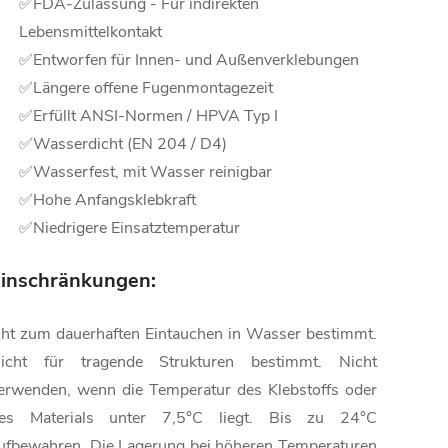
✅FDA-Zulassung - Für indirekten
Lebensmittelkontakt
✅Entworfen für Innen- und Außenverklebungen
✅Längere offene Fugenmontagezeit
✅Erfüllt ANSI-Normen / HPVA Typ I
✅Wasserdicht (EN 204 / D4)
✅Wasserfest, mit Wasser reinigbar
✅Hohe Anfangsklebkraft
✅Niedrigere Einsatztemperatur
inschränkungen:
cht zum dauerhaften Eintauchen in Wasser bestimmt.
icht für tragende Strukturen bestimmt. Nicht
erwenden, wenn die Temperatur des Klebstoffs oder
es Materials unter 7,5°C liegt. Bis zu 24°C
ufbewahren. Die Lagerung bei höheren Temperaturen