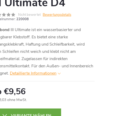
II Ultimate D4
Nicht bewertet
Bewertungsdetails
kelnummer:
220008
ebond
III Ultimate ist ein wasserbasierter und
igbarer Klebstoff. Es bietet eine starke
ngsklebkraft, Haftung und Schleifbarkeit, wird
 Schleifen nicht weich und klebt nicht am
eifmaterial. Zugelassen für indirekten
nsmittelkontakt. Für den Außen- und Innenbereich
gnet.
Detaillierte Informationen
b
€9,56
8,03
ohne MwSt.
aufspreis:
VARIANTE WÄHLEN