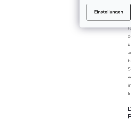
Einstellungen
T
r
d
u
a
b
S
v
i
I
D
P