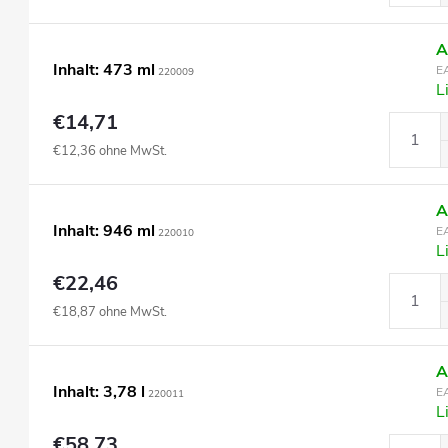
A
Inhalt: 473 ml
E
220009
L
€14,71
€12,36 ohne MwSt.
A
Inhalt: 946 ml
E
220010
L
€22,46
€18,87 ohne MwSt.
A
Inhalt: 3,78 l
E
220011
L
€58,73