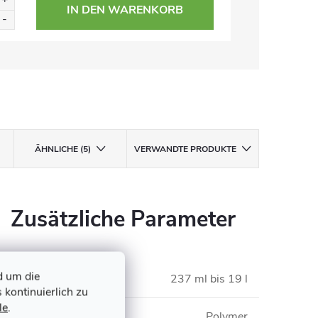
IN DEN WARENKORB
ÄHNLICHE (5)
VERWANDTE PRODUKTE
Zusätzliche Parameter
d um die
Inhalt
:
237 ml bis 19 l
 kontinuierlich zu
le
.
Typ
:
Polymer