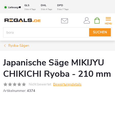
Zum
GLS
DHL
DPD
Lieferung 🚚
Inhalt
3 bis 4 Tage
3 bis 4 Tage
5 bis 7 Tage
springen
WARENK
SUCHEN
Ryoba-Sägen
Japanische Säge MIKIJYU
CHIKICHI Ryoba - 210 mm
Nicht bewertet
Bewertungsdetails
Artikelnummer:
4374