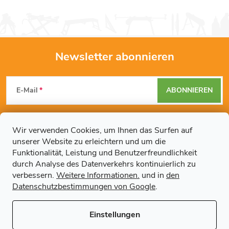
Newsletter abonnieren
F
E-Mail
ABONNIEREN
u
Mit der Eingabe Ihrer E-Mail-Adresse erklären Sie sich mit den
ß
Datenschutzbestimmungen
einverstanden.
Wir verwenden Cookies, um Ihnen das Surfen auf
unserer Website zu erleichtern und um die
z
Funktionalität, Leistung und Benutzerfreundlichkeit
durch Analyse des Datenverkehrs kontinuierlich zu
Weitere Informationen
e
verbessern.
Weitere Informationen.
und in
den
Datenschutzbestimmungen von Google
.
Artikel
i
Einstellungen