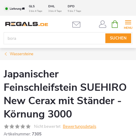
Zum
GLS
DHL
DPD
Lieferung 🚚
Inhalt
3 bis 4 Tage
3 bis 4 Tage
5 bis 7 Tage
springen
WARENK
SUCHEN
Wassersteine
Japanischer
Feinschleifstein SUEHIRO
New Cerax mit Ständer -
Körnung 3000
Nicht bewertet
Bewertungsdetails
Artikelnummer:
7305