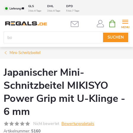
Zum
GLS
DHL
DPD
Lieferung 🚚
Inhalt
3 bis 4 Tage
3 bis 4 Tage
5 bis 7 Tage
springen
WARENK
SUCHEN
Mini-Schnitzbeitel
Japanischer Mini-
Schnitzbeitel MIKISYO
Power Grip mit U-Klinge -
6 mm
Nicht bewertet
Bewertungsdetails
Artikelnummer:
5160