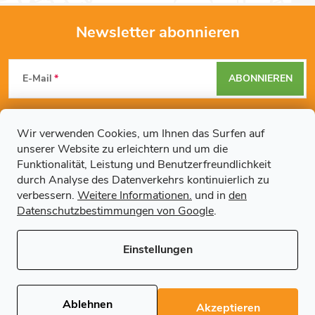
Newsletter abonnieren
F
E-Mail
ABONNIEREN
u
Mit der Eingabe Ihrer E-Mail-Adresse erklären Sie sich mit den
ß
Datenschutzbestimmungen
einverstanden.
Wir verwenden Cookies, um Ihnen das Surfen auf
unserer Website zu erleichtern und um die
z
Funktionalität, Leistung und Benutzerfreundlichkeit
durch Analyse des Datenverkehrs kontinuierlich zu
Weitere Informationen
e
verbessern.
Weitere Informationen.
und in
den
Datenschutzbestimmungen von Google
.
Artikel
i
Einstellungen
l
Copyright 2026
Regals.de
. Alle Rechte vorbehalten.
Cookie-
Einstellungen ändern
e
Ablehnen
Akzeptieren