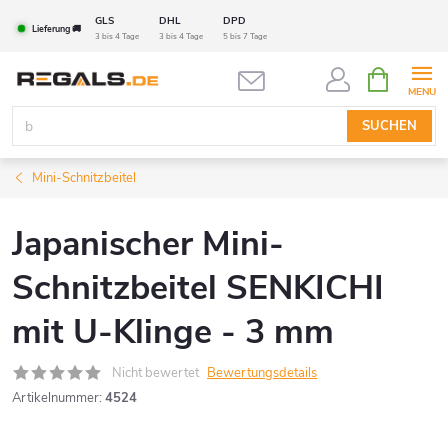
Zum
GLS
DHL
DPD
Lieferung 🚚
Inhalt
3 bis 4 Tage
3 bis 4 Tage
5 bis 7 Tage
springen
WARENK
SUCHEN
Mini-Schnitzbeitel
Japanischer Mini-
Schnitzbeitel SENKICHI
mit U-Klinge - 3 mm
Nicht bewertet
Bewertungsdetails
Artikelnummer:
4524