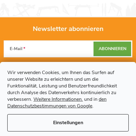
Newsletter abonnieren
F
E-Mail
ABONNIEREN
u
Mit der Eingabe Ihrer E-Mail-Adresse erklären Sie sich mit den
ß
Datenschutzbestimmungen
einverstanden.
Wir verwenden Cookies, um Ihnen das Surfen auf
unserer Website zu erleichtern und um die
z
Funktionalität, Leistung und Benutzerfreundlichkeit
durch Analyse des Datenverkehrs kontinuierlich zu
Weitere Informationen
e
verbessern.
Weitere Informationen.
und in
den
Datenschutzbestimmungen von Google
.
Artikel
i
Einstellungen
l
Copyright 2026
Regals.de
. Alle Rechte vorbehalten.
Cookie-