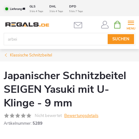
Zum
GLS
DHL
DPD
Lieferung 🚚
Inhalt
3 bis 4 Tage
3 bis 4 Tage
5 bis 7 Tage
springen
WARENK
SUCHEN
Klassische Schnitzbeitel
Japanischer Schnitzbeitel
SEIGEN Yasuki mit U-
Klinge - 9 mm
Nicht bewertet
Bewertungsdetails
Artikelnummer:
5289