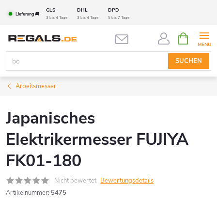
Zum
GLS
DHL
DPD
Lieferung 🚚
Inhalt
3 bis 4 Tage
3 bis 4 Tage
5 bis 7 Tage
springen
WARENK
SUCHEN
Arbeitsmesser
Japanisches
Elektrikermesser FUJIYA
FK01-180
Nicht bewertet
Bewertungsdetails
Artikelnummer:
5475