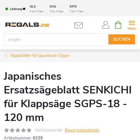
Zum
GLS
DHL
DPD
Lieferung 🚚
Inhalt
3 bis 4 Tage
3 bis 4 Tage
5 bis 7 Tage
springen
WARENK
SUCHEN
Sägeblätter für japanische Sägen
Japanisches
Ersatzsägeblatt SENKICHI
für Klappsäge SGPS-18 -
120 mm
Nicht bewertet
Bewertungsdetails
Artikelnummer:
8339