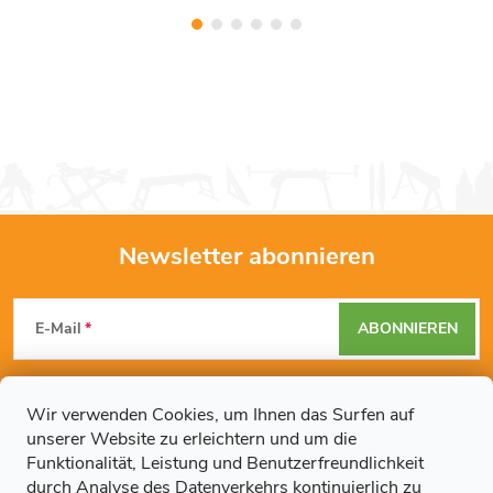
Newsletter abonnieren
F
E-Mail
ABONNIEREN
u
Mit der Eingabe Ihrer E-Mail-Adresse erklären Sie sich mit den
ß
Datenschutzbestimmungen
einverstanden.
Wir verwenden Cookies, um Ihnen das Surfen auf
unserer Website zu erleichtern und um die
z
Funktionalität, Leistung und Benutzerfreundlichkeit
durch Analyse des Datenverkehrs kontinuierlich zu