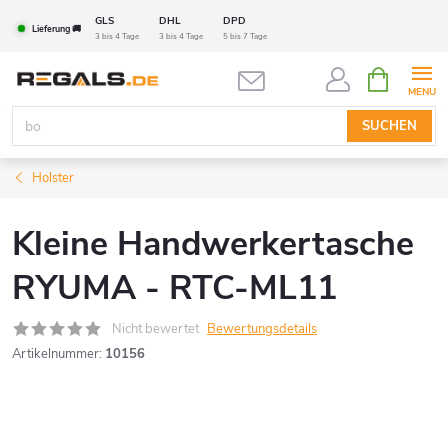
Zum
GLS
DHL
DPD
Lieferung 🚚
Inhalt
3 bis 4 Tage
3 bis 4 Tage
5 bis 7 Tage
springen
WARENK
SUCHEN
Holster
Kleine Handwerkertasche
RYUMA - RTC-ML11
Nicht bewertet
Bewertungsdetails
Artikelnummer:
10156