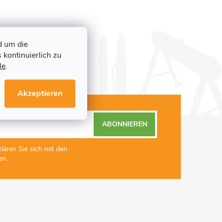
d um die
 kontinuierlich zu
le
.
Akzeptieren
ABONNIEREN
lären Sie sich mit den
en.