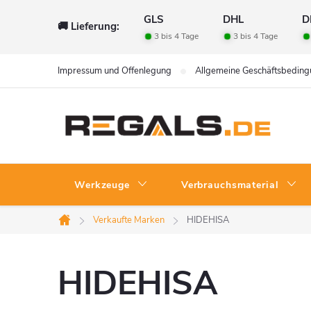
Zum
GLS
DHL
D
🚚 Lieferung:
Inhalt
3 bis 4 Tage
3 bis 4 Tage
springen
Impressum und Offenlegung
Allgemeine Geschäftsbedin
Werkzeuge
Verbrauchsmaterial
Verkaufte Marken
HIDEHISA
Startseite
HIDEHISA