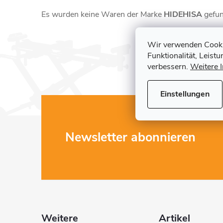
Es wurden keine Waren der Marke
HIDEHISA
gefun
Wir verwenden Cookie
Funktionalität, Leist
verbessern.
Weitere 
Einstellungen
F
Newsletter abonnieren
u
ß
z
Weitere
Artikel