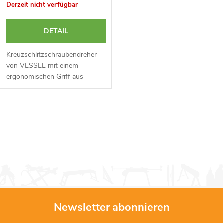
Derzeit nicht verfügbar
DETAIL
Kreuzschlitzschraubendreher
von VESSEL mit einem
ergonomischen Griff aus
Gummi. Schaftgröße 2 × 100
mm.
S
t
e
u
e
Newsletter abonnieren
r