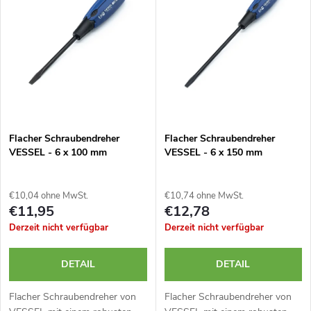
d
s
Alphabetisch
u
t
k
e
t
d
Flacher Schraubendreher
Flacher Schraubendreher
s
VESSEL - 6 x 100 mm
VESSEL - 6 x 150 mm
e
o
r
€10,04 ohne MwSt.
€10,74 ohne MwSt.
r
€11,95
€12,78
P
Derzeit nicht verfügbar
Derzeit nicht verfügbar
t
r
DETAIL
DETAIL
i
o
Flacher Schraubendreher von
Flacher Schraubendreher von