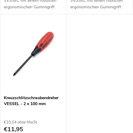
VESSEL mit einem robusten
VESSEL mit einem robusten
e
ergonomischen Gummigriff.
ergonomischen Gummigriff.
d
Klingenmaß 6 × 100 mm.
Schaftgröße 6 × 150 mm.
r
u
u
k
n
t
g
e
Kreuzschlitzschraubendreher
VESSEL - 2 x 100 mm
€10,04 ohne MwSt.
€11,95