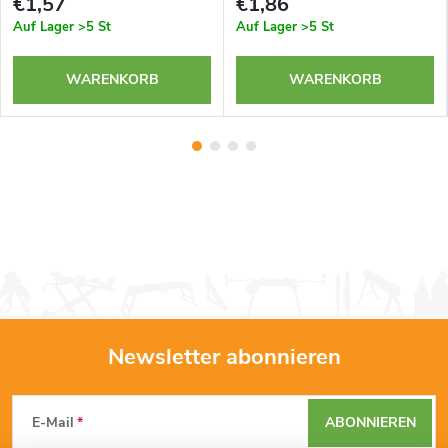
€1,57
€1,86
Auf Lager
>5 St
Auf Lager
>5 St
WARENKORB
WARENKORB
Newsletter abonnieren
F
E-Mail
ABONNIEREN