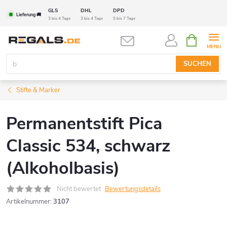
Zum
GLS
DHL
DPD
Lieferung 🚚
Inhalt
3 bis 4 Tage
3 bis 4 Tage
5 bis 7 Tage
springen
WARENK
SUCHEN
Stifte & Marker
Permanentstift Pica
Classic 534, schwarz
(Alkoholbasis)
Nicht bewertet
Bewertungsdetails
Artikelnummer:
3107