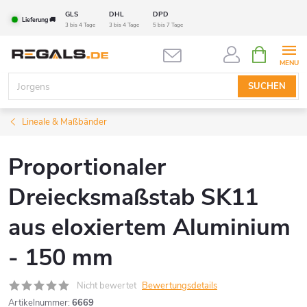
Zum
GLS
DHL
DPD
Lieferung 🚚
Inhalt
3 bis 4 Tage
3 bis 4 Tage
5 bis 7 Tage
springen
WARENK
SUCHEN
Lineale & Maßbänder
Proportionaler
Dreiecksmaßstab SK11
aus eloxiertem Aluminium
- 150 mm
Nicht bewertet
Bewertungsdetails
Artikelnummer:
6669