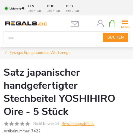
Zum
GLS
DHL
DPD
Lieferung 🚚
Inhalt
3 bis 4 Tage
3 bis 4 Tage
5 bis 7 Tage
springen
WARENK
SUCHEN
Einzigartige japanische Werkzeuge
Satz japanischer
handgefertigter
Stechbeitel YOSHIHIRO
Oire - 5 Stück
Nicht bewertet
Bewertungsdetails
Artikelnummer:
7422