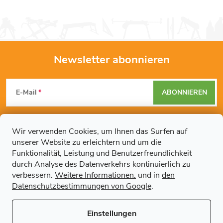
Newsletter abonnieren
F
E-Mail
ABONNIEREN
u
Mit der Eingabe Ihrer E-Mail-Adresse erklären Sie sich mit den
ß
Datenschutzbestimmungen
einverstanden.
Wir verwenden Cookies, um Ihnen das Surfen auf
unserer Website zu erleichtern und um die
z
Funktionalität, Leistung und Benutzerfreundlichkeit
durch Analyse des Datenverkehrs kontinuierlich zu
Weitere Informationen
e
verbessern.
Weitere Informationen.
und in
den
Datenschutzbestimmungen von Google
.
Artikel
i
Einstellungen