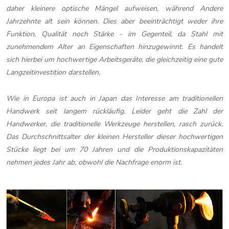
daher kleinere optische Mängel aufweisen, während Andere
Jahrzehnte alt sein können. Dies aber beeinträchtigt weder ihre
Funktion, Qualität noch Stärke - im Gegenteil, da Stahl mit
zunehmendem Alter an Eigenschaften hinzugewinnt. Es handelt
sich hierbei um hochwertige Arbeitsgeräte, die gleichzeitig eine gute
Langzeitinvestition darstellen.
Wie in Europa ist auch in Japan das Interesse am traditionellen
Handwerk seit langem rückläufig. Leider geht die Zahl der
Handwerker, die traditionelle Werkzeuge herstellen, rasch zurück.
Das Durchschnittsalter der kleinen Hersteller dieser hochwertigen
Stücke liegt bei um 70 Jahren und die Produktionskapazitäten
nehmen jedes Jahr ab, obwohl die Nachfrage enorm ist.