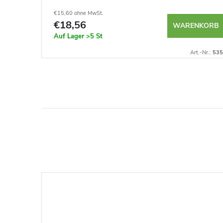
€15,60 ohne MwSt.
€18,56
NKORB
WARENKORB
Auf Lager
>5 St
t.-Nr.:
4770
Art.-Nr.:
535