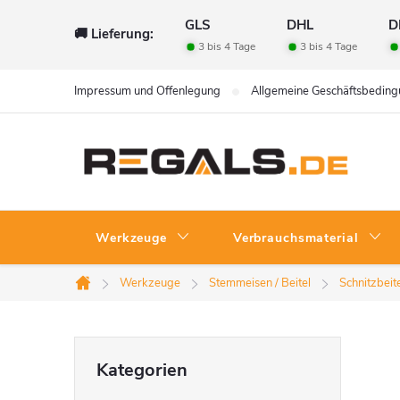
Zum
GLS
DHL
D
🚚 Lieferung:
Inhalt
3 bis 4 Tage
3 bis 4 Tage
springen
Impressum und Offenlegung
Allgemeine Geschäftsbedin
Werkzeuge
Verbrauchsmaterial
Werkzeuge
Stemmeisen / Beitel
Schnitzbeit
Startseite
S
Kategorien
Kategorien
überspringen