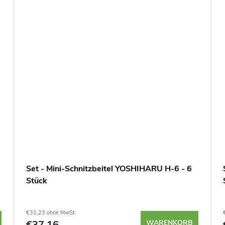
Set - Mini-Schnitzbeitel YOSHIHARU H-6 - 6
Stück
€31,23 ohne MwSt.
€37,16
WARENKORB