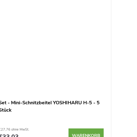
Set - Mini-Schnitzbeitel YOSHIHARU H-5 - 5
Set - M
Stück
Stück
€27,76 ohne MwSt.
€23,59 ohn
€33,03
WARENKORB
€28,0