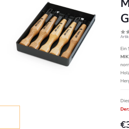
M
G
Arti
Ein 
MIK
nor
Holz
Herg
Dies
Derz
€