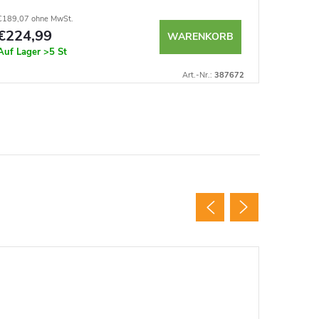
€189,07 ohne MwSt.
€26,02 ohn
€224,99
€30,9
WARENKORB
Auf Lager
>5 St
Auf Lage
Art.-Nr.:
387672