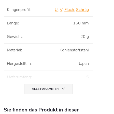
Klingenprofil
:
U
,
V
,
Flach
,
Schräg
Länge
:
150 mm
Gewicht
:
20 g
Material
:
Kohlenstoffstahl
Hergestellt in
:
Japan
Lieferumfang
:
5
ALLE PARAMETER
Sie finden das Produkt in dieser