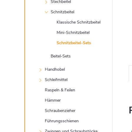
t
Stechbeitel
e
Schnitzbeitel
Klassische Schnitzbeitel
Mini-Schnitzbeitel
Schnitzbeitel-Sets
Beitel-Sets
Handhobel
Schleifmittel
Raspeln & Feilen
Hämmer
Schraubenzieher
Führungsschienen
Zwingen und Schraubstöcke