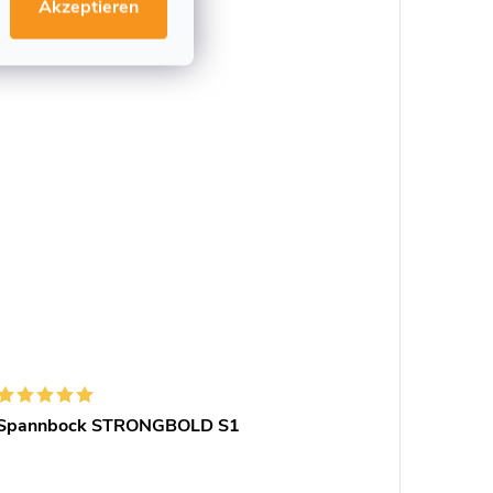
Akzeptieren
Spannbock STRONGBOLD S1
Japanis
Doppel