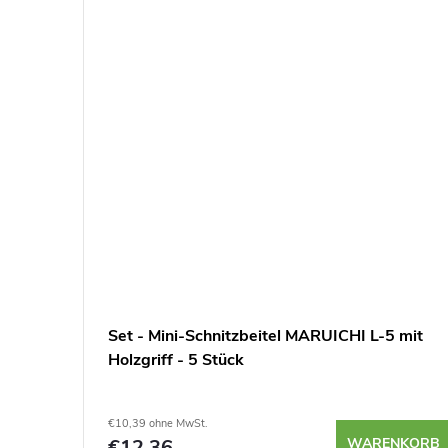
4 mit
Set - Mini-Schnitzbeitel MARUICHI L-5 mit
Holzgriff - 5 Stück
€10,39 ohne MwSt.
NKORB
€12,36
WARENKORB