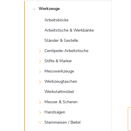
e
Werkzeuge
i
Arbeitsböcke
t
Arbeitstische & Werkbänke
e
Ständer & Gestelle
Centipede-Arbeitstische
n
Stifte & Marker
l
Messwerkzeuge
Werkzeugtaschen
e
Werkstattmöbel
i
Messer & Scheren
Handsägen
s
Stemmeisen / Beitel