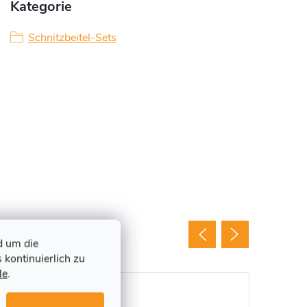
Kategorie
Schnitzbeitel-Sets
d um die
 kontinuierlich zu
le
.
Tipp