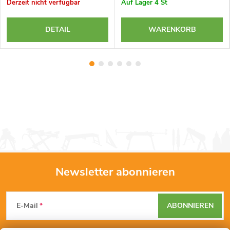
Derzeit nicht verfügbar
Auf Lager
4 St
DETAIL
WARENKORB
Newsletter abonnieren
F
E-Mail
ABONNIEREN
u