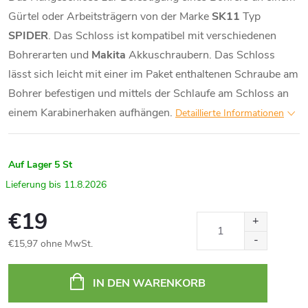
Schnitzmesse
/
Sägen
Beitel
Gürtel oder Arbeitsträgern von der Marke
SK11
Typ
SPIDER
. Das Schloss ist kompatibel mit verschiedenen
Winkelmesser
Higonokami
Europäische
Handhobel
Stechbeitel
Bohrerarten und
Makita
Akkuschraubern. Das Schloss
Sägen
lässt sich leicht mit einer im Paket enthaltenen Schraube am
Wasserwaag
Cutter
Schleifmittel
Große
/
Schnitzbeitel
Bohrer befestigen und mittels der Schlaufe am Schloss an
Hobel
Abbrechmess
einem Karabinerhaken aufhängen.
Detaillierte Informationen
Digitale
Raspeln
Grob
Messgeräte
Beitel-
&
(120-
Mit
Arbeitsschere
Sets
Feilen
600)
Spanbrecher
Auf Lager
5 St
Sonstige
Messwerkzeu
Hämmer
11.8.2026
Mittelgrob
Ohne
(700-
Spanbrecher
€19
2000)
Schraubenzie
Spezialhobel
€15,97 ohne MwSt.
Fein
Führungsschi
Verkaufspreis:
(3000-
5000)
IN DEN WARENKORB
Zwingen
und