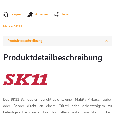
Schraubstöck
Sehr
fein
(6000+)
Vorrichtungen
Federzwingen
Fragen
Ansehen
Teilen
Marke:
SK11
Wassersteine
Brechstangen
KREG
Tischlerzwing
Produktbeschreibung
Körner
Ölsteine
MICROJIG
Hebelzwingen
und
Durchschläger
Produktdetailbeschreibung
Natursteine
Schiebeschlitt
Einhandzwing
Werkzeugschl
Diamantstein
Taschenlochvo
C-
Zangen
Zwingen
&
Seitenschneid
Doppelseitige
Bohrvorrichtu
Steine
Korpuszwing
Sonstige
Das
SK11
Schloss ermöglicht es uns, einen
Makita
Akkuschrauber
Werkzeuge
Führungsschi
Schnitzsteine
oder Bohrer direkt an einem Gürtel oder Arbeitsträgern zu
Rohrzwingen
befestigen. Die Konstruktion des Halters besteht aus Stahl und ist
Einzigartige