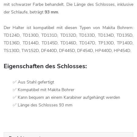
Unterlegschei
japanische
mit schwarzer Farbe behandelt.
Die Länge des Schlosses, inklusive
Spezielle
Werkzeuge
Zapfenzieher
Steine
der Schlaufe, beträgt
93 mm
.
Winkelzwing
Der Halter ist kompatibel mit diesen Typen von Makita Bohrern:
Zubehör
TD124D, TD130D, TD131D, TD132D, TD133D, TD134D, TD135D,
Parallelzwing
TD136D, TD144D, TD145D, TD146D, TD147D, TP130D, TP140D,
TS130D, TW152D, DF440D, DF445D, DF454D, HP440D, HP454D.
Schraubstöck
Eigenschaften des Schlosses:
Bandspanner
✅ Aus Stahl gefertigt
✅ Kompatibel mit Makita Bohrer
Hatagane
✅ Kann bequem an einem Karabiner aufgehängt werden
✅ Länge des Schlosses 93 mm
Spezialzwing