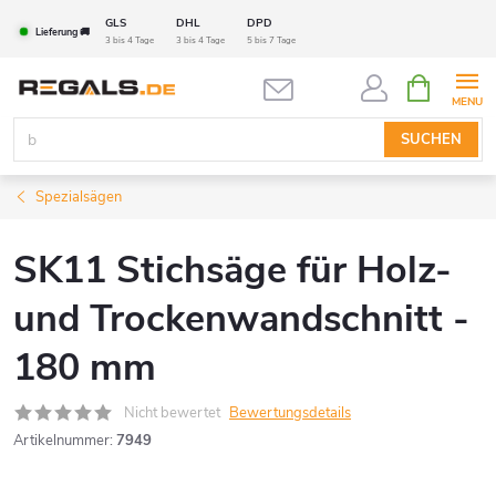
Zum
GLS
DHL
DPD
Lieferung 🚚
Inhalt
3 bis 4 Tage
3 bis 4 Tage
5 bis 7 Tage
springen
WARENK
SUCHEN
Spezialsägen
SK11 Stichsäge für Holz-
und Trockenwandschnitt -
180 mm
Nicht bewertet
Bewertungsdetails
Artikelnummer:
7949