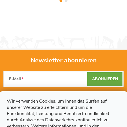
Newsletter abonnieren
F
E-Mail
ABONNIEREN
u
Mit der Eingabe Ihrer E-Mail-Adresse erklären Sie sich mit den
ß
Datenschutzbestimmungen
einverstanden.
Wir verwenden Cookies, um Ihnen das Surfen auf
unserer Website zu erleichtern und um die
z
Funktionalität, Leistung und Benutzerfreundlichkeit
durch Analyse des Datenverkehrs kontinuierlich zu
Weitere Informationen
verbessern.
Weitere Informationen.
und in
den