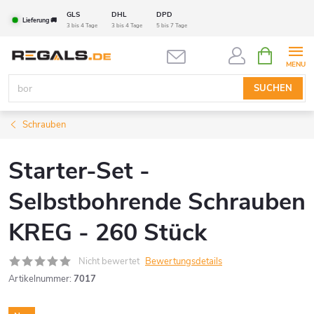
Zum
GLS
DHL
DPD
Lieferung 🚚
Inhalt
3 bis 4 Tage
3 bis 4 Tage
5 bis 7 Tage
springen
WARENK
SUCHEN
Schrauben
Starter-Set -
Selbstbohrende Schrauben
KREG - 260 Stück
Nicht bewertet
Bewertungsdetails
Artikelnummer:
7017