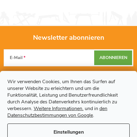
Newsletter abonnieren
F
E-Mail
ABONNIEREN
u
Mit der Eingabe Ihrer E-Mail-Adresse erklären Sie sich mit den
ß
Datenschutzbestimmungen
einverstanden.
Wir verwenden Cookies, um Ihnen das Surfen auf
unserer Website zu erleichtern und um die
z
Funktionalität, Leistung und Benutzerfreundlichkeit
durch Analyse des Datenverkehrs kontinuierlich zu
Weitere Informationen
e
verbessern.
Weitere Informationen.
und in
den
Datenschutzbestimmungen von Google
.
Artikel
i
Einstellungen