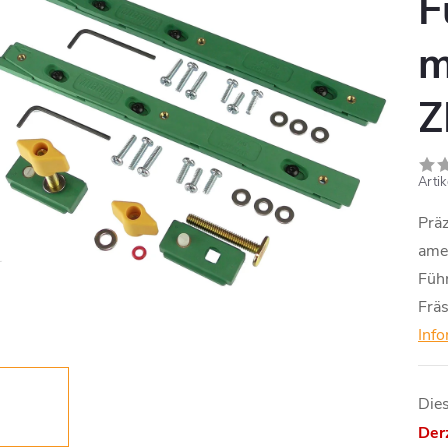
F
m
Z
Arti
Präz
ame
Füh
Fräs
Inf
Dies
Derz