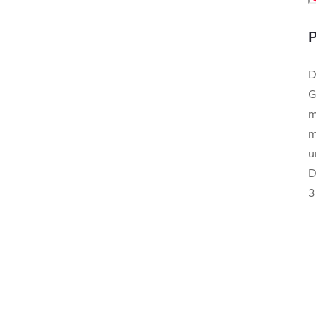
P
D
G
m
m
u
D
3