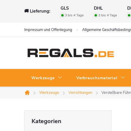
Zum
GLS
DHL
D
🚚 Lieferung:
Inhalt
3 bis 4 Tage
3 bis 4 Tage
springen
Impressum und Offenlegung
Allgemeine Geschäftsbedin
Werkzeuge
Verbrauchsmaterial
Werkzeuge
Vorrichtungen
Verstellbare Füh
Startseite
S
Kategorien
Kategorien
überspringen