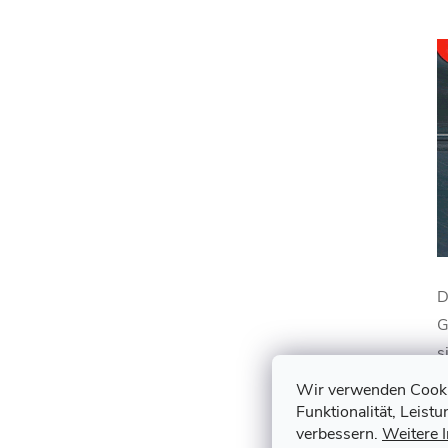
D
G
s
k
Wir verwenden Cookie
d
Funktionalität, Leist
verbessern.
Weitere 
H