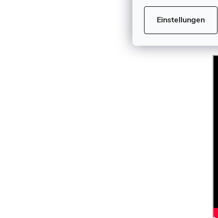
R
Einstellungen
d
g