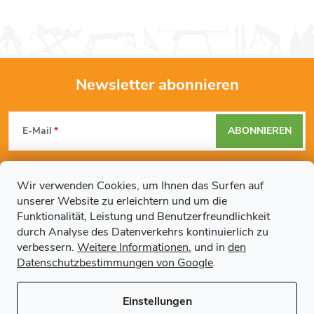
Newsletter abonnieren
F
E-Mail
ABONNIEREN
u
Mit der Eingabe Ihrer E-Mail-Adresse erklären Sie sich mit den
ß
Datenschutzbestimmungen
einverstanden.
Wir verwenden Cookies, um Ihnen das Surfen auf
unserer Website zu erleichtern und um die
z
Funktionalität, Leistung und Benutzerfreundlichkeit
durch Analyse des Datenverkehrs kontinuierlich zu
Weitere Informationen
e
verbessern.
Weitere Informationen.
und in
den
Datenschutzbestimmungen von Google
.
Artikel
i
Einstellungen