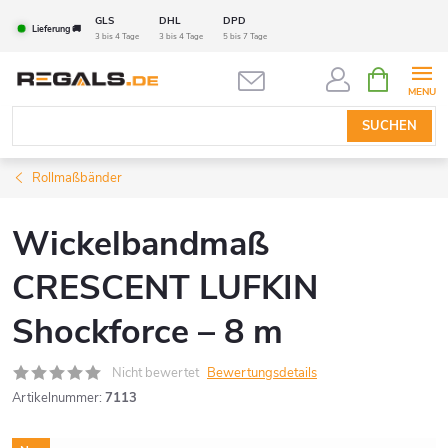
Zum
GLS
DHL
DPD
Lieferung 🚚
Inhalt
3 bis 4 Tage
3 bis 4 Tage
5 bis 7 Tage
springen
WARENK
SUCHEN
Rollmaßbänder
Wickelbandmaß
CRESCENT LUFKIN
Shockforce – 8 m
Nicht bewertet
Bewertungsdetails
Artikelnummer:
7113