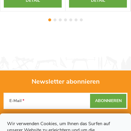
DETAIL
DETAIL
Newsletter abonnieren
F
E-Mail
ABONNIEREN
u
Mit der Eingabe Ihrer E-Mail-Adresse erklären Sie sich mit den
ß
Datenschutzbestimmungen
einverstanden.
Wir verwenden Cookies, um Ihnen das Surfen auf
unserer Website zu erleichtern und um die