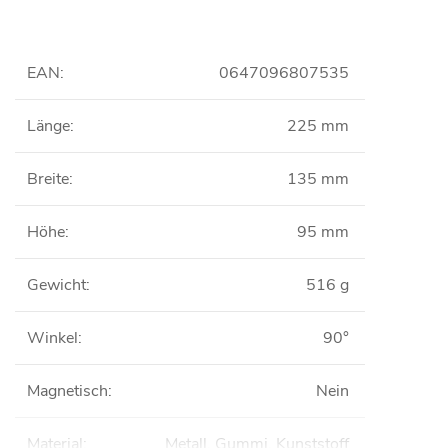
EAN
:
0647096807535
Länge
:
225 mm
Breite
:
135 mm
Höhe
:
95 mm
Gewicht
:
516 g
Winkel
:
90°
Magnetisch
:
Nein
Material
:
Metall, Gummi, Kunststoff