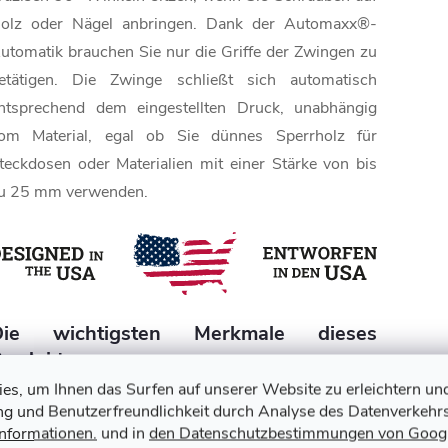
olz oder Nägel anbringen. Dank der Automaxx®-
utomatik brauchen Sie nur die Griffe der Zwingen zu
etätigen. Die Zwinge schließt sich automatisch
ntsprechend dem eingestellten Druck, unabhängig
om Material, egal ob Sie dünnes Sperrholz für
teckdosen oder Materialien mit einer Stärke von bis
u 25 mm verwenden.
Die wichtigsten Merkmale dieses
rodukts
s, um Ihnen das Surfen auf unserer Website zu erleichtern un
ung und Benutzerfreundlichkeit durch Analyse des Datenverkehrs
✅ Arbeitsbereich 90° und "T" Verbindungen
Informationen.
und in
den Datenschutzbestimmungen von Goog
✅ Bis zu 25 mm Materialstärke