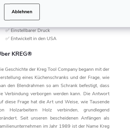
✅ Geschmiedeter Stahl und Aluminiumguss
Ablehnen
✅ Gummierter Kunststoffgriff
✅ Automaxx®-System
✅ Einstellbarer Druck
✅ Entwickelt in den USA
Über KREG®
ie Geschichte der Kreg Tool Company begann mit der
erstellung eines Küchenschranks und der Frage, wie
an den Blendrahmen so am Schrank befestigt, dass
ie Verbindung verborgen werden kann. Die Antwort
uf diese Frage hat die Art und Weise, wie Tausende
on Holzarbeitern Holz verbinden, grundlegend
erändert. Seit unseren bescheidenen Anfängen als
amilienunternehmen im Jahr 1989 ist der Name Kreg