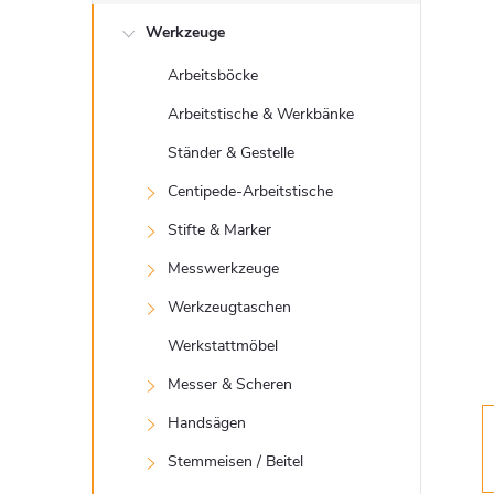
e
Werkzeuge
i
Arbeitsböcke
t
Arbeitstische & Werkbänke
e
Ständer & Gestelle
Centipede-Arbeitstische
n
Stifte & Marker
l
Messwerkzeuge
Werkzeugtaschen
e
Werkstattmöbel
i
Messer & Scheren
Handsägen
s
Stemmeisen / Beitel