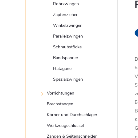
Rohrzwingen
Zapfenzieher
Winkelzwingen
Parallelzwingen
Schraubstöcke
Bandspanner
D
h
Hatagane
V
Spezialzwingen
z
Vorrichtungen
Brechstangen
B
Körner und Durchschläger
K
Werkzeugschlüssel
G
p
Zangen & Seitenschneider