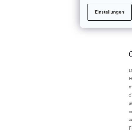
Einstellungen
D
H
m
d
a
v
v
F