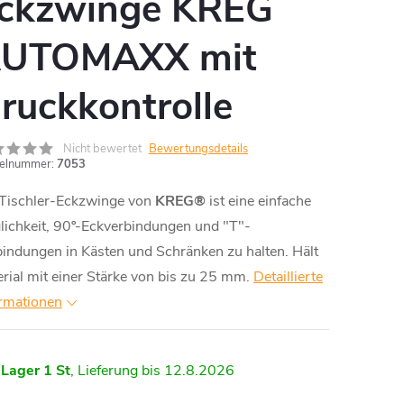
ckzwinge KREG
UTOMAXX mit
ruckkontrolle
Nicht bewertet
Bewertungsdetails
kelnummer:
7053
 Tischler-Eckzwinge von
KREG®
ist eine einfache
lichkeit, 90º-Eckverbindungen und "T"-
indungen in Kästen und Schränken zu halten. Hält
rial mit einer Stärke von bis zu 25 mm.
Detaillierte
ormationen
 Lager
1 St
12.8.2026