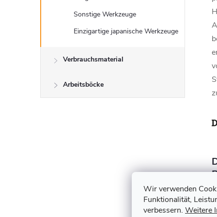
H
Sonstige Werkzeuge
A
Einzigartige japanische Werkzeuge
b
e
Verbrauchsmaterial
v
S
Arbeitsböcke
z
P
Wir verwenden Cookie
Funktionalität, Leist
verbessern.
Weitere 