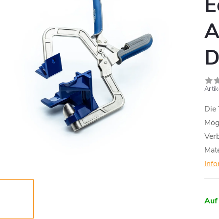
E
A
D
Arti
Die
Mög
Verb
Mate
Inf
Auf