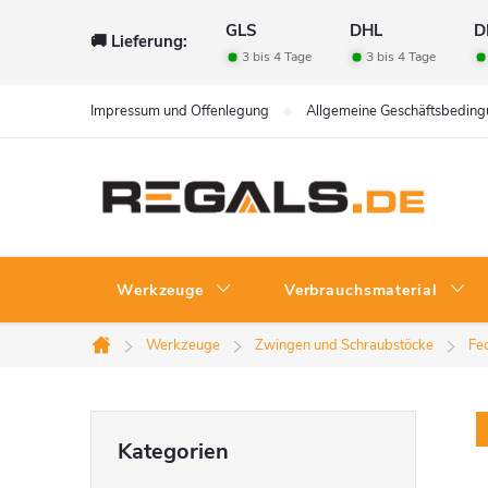
Zum
GLS
DHL
D
🚚 Lieferung:
Inhalt
3 bis 4 Tage
3 bis 4 Tage
springen
Impressum und Offenlegung
Allgemeine Geschäftsbedin
Werkzeuge
Verbrauchsmaterial
Werkzeuge
Zwingen und Schraubstöcke
Fe
Startseite
S
Kategorien
Kategorien
überspringen