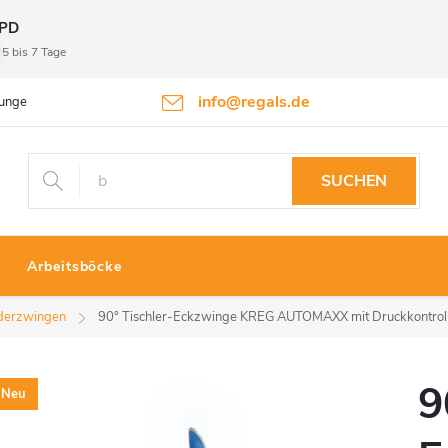
PD
5 bis 7 Tage
info@regals.de
gungen
Datenschutzbestimmungen
Rückgabeinformationen
SUCHEN
Arbeitsböcke
derzwingen
90° Tischler-Eckzwinge KREG AUTOMAXX mit Druckkontrol
9
Neu