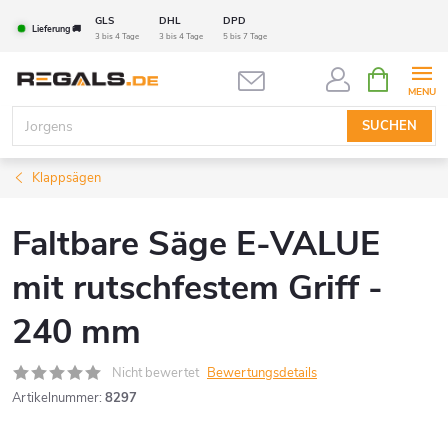
Zum
GLS
DHL
DPD
Lieferung 🚚
Inhalt
3 bis 4 Tage
3 bis 4 Tage
5 bis 7 Tage
springen
WARENK
SUCHEN
Klappsägen
Faltbare Säge E-VALUE
mit rutschfestem Griff -
240 mm
Nicht bewertet
Bewertungsdetails
Artikelnummer:
8297