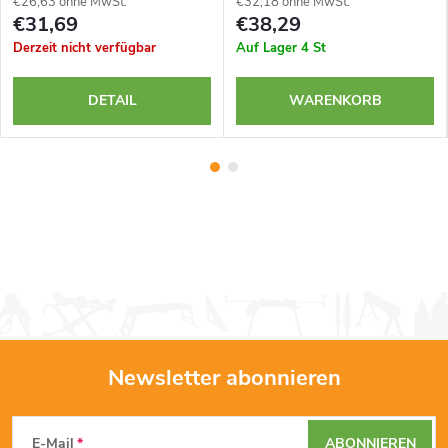
€26,63 ohne MwSt.
€32,18 ohne MwSt.
€31,69
€38,29
Derzeit nicht verfügbar
Auf Lager
4 St
DETAIL
WARENKORB
Newsletter abonnieren
F
E-Mail
ABONNIEREN