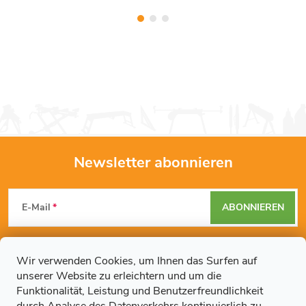
Newsletter abonnieren
F
E-Mail
ABONNIEREN
u
Mit der Eingabe Ihrer E-Mail-Adresse erklären Sie sich mit den
ß
Datenschutzbestimmungen
einverstanden.
Wir verwenden Cookies, um Ihnen das Surfen auf
unserer Website zu erleichtern und um die
z
Funktionalität, Leistung und Benutzerfreundlichkeit