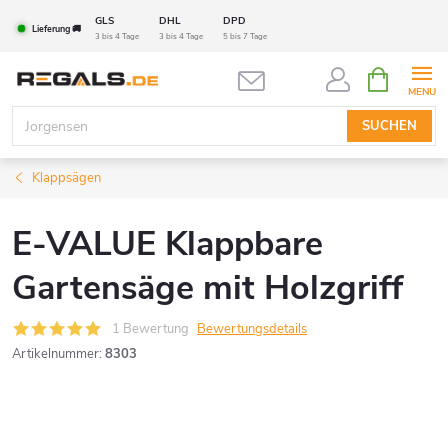
Zum
GLS
DHL
DPD
Lieferung 🚚
Inhalt
3 bis 4 Tage
3 bis 4 Tage
5 bis 7 Tage
springen
WARENK
SUCHEN
Klappsägen
E-VALUE Klappbare
Gartensäge mit Holzgriff
1 Bewertung
Bewertungsdetails
Artikelnummer:
8303