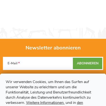
Newsletter abonnieren
F
E-Mail
ABONNIEREN
u
Mit der Eingabe Ihrer E-Mail-Adresse erklären Sie sich mit den
ß
Datenschutzbestimmungen
einverstanden.
Wir verwenden Cookies, um Ihnen das Surfen auf
unserer Website zu erleichtern und um die
z
Funktionalität, Leistung und Benutzerfreundlichkeit
durch Analyse des Datenverkehrs kontinuierlich zu
Weitere Informationen
e
verbessern.
Weitere Informationen.
und in
den