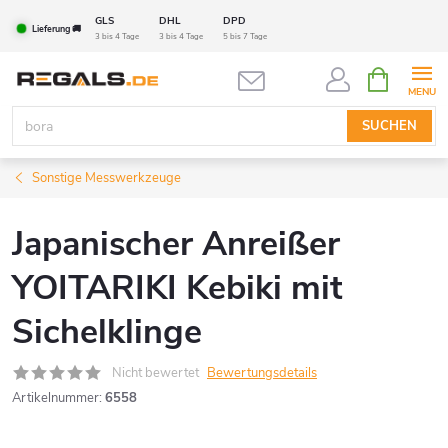
Zum
GLS
DHL
DPD
Lieferung 🚚
Inhalt
3 bis 4 Tage
3 bis 4 Tage
5 bis 7 Tage
springen
WARENK
SUCHEN
Sonstige Messwerkzeuge
Japanischer Anreißer
YOITARIKI Kebiki mit
Sichelklinge
Nicht bewertet
Bewertungsdetails
Artikelnummer:
6558