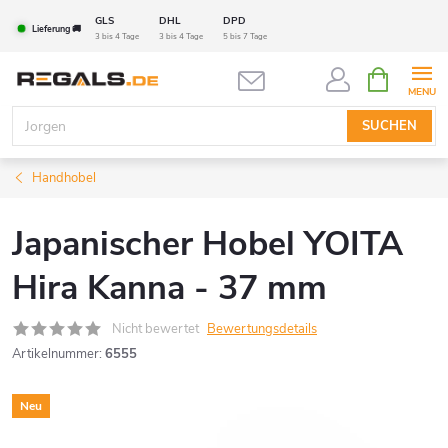
Zum
GLS
DHL
DPD
Lieferung 🚚
Inhalt
3 bis 4 Tage
3 bis 4 Tage
5 bis 7 Tage
springen
WARENK
SUCHEN
Handhobel
Japanischer Hobel YOITA
Hira Kanna - 37 mm
Nicht bewertet
Bewertungsdetails
Artikelnummer:
6555
Neu