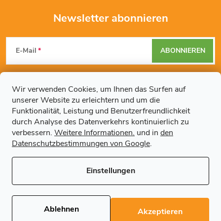
Newsletter abonnieren
F
E-Mail
ABONNIEREN
u
Mit der Eingabe Ihrer E-Mail-Adresse erklären Sie sich mit den
ß
Datenschutzbestimmungen
einverstanden.
Wir verwenden Cookies, um Ihnen das Surfen auf
unserer Website zu erleichtern und um die
z
Funktionalität, Leistung und Benutzerfreundlichkeit
durch Analyse des Datenverkehrs kontinuierlich zu
Weitere Informationen
e
verbessern.
Weitere Informationen.
und in
den
Datenschutzbestimmungen von Google
.
Artikel
i
Einstellungen
l
Copyright 2026
Regals.de
. Alle Rechte vorbehalten.
Cookie-
Einstellungen ändern
e
Ablehnen
Akzeptieren
Erstellt von Shoptet Premium