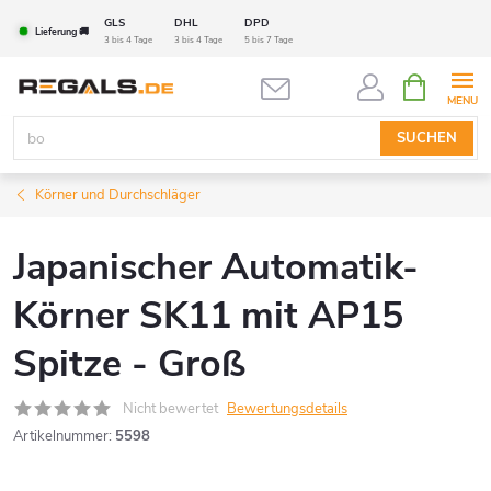
Zum
GLS
DHL
DPD
Lieferung 🚚
Inhalt
3 bis 4 Tage
3 bis 4 Tage
5 bis 7 Tage
springen
WARENK
SUCHEN
Körner und Durchschläger
Japanischer Automatik-
Körner SK11 mit AP15
Spitze - Groß
Nicht bewertet
Bewertungsdetails
Artikelnummer:
5598