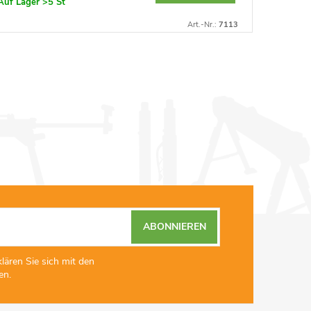
Auf Lager
>5 St
Auf Lage
Art.-Nr.:
7113
ABONNIEREN
lären Sie sich mit den
en.