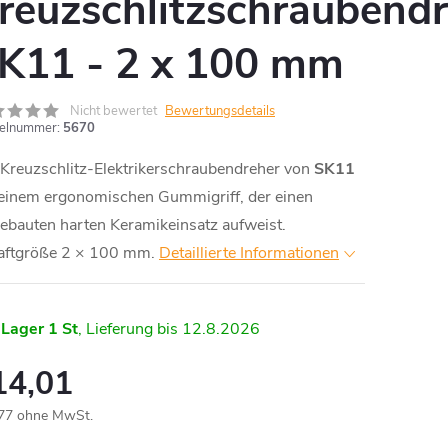
reuzschlitzschraubend
K11 - 2 x 100 mm
Nicht bewertet
Bewertungsdetails
kelnummer:
5670
Kreuzschlitz-Elektrikerschraubendreher von
SK11
 einem ergonomischen Gummigriff, der einen
ebauten harten Keramikeinsatz aufweist.
aftgröße 2 × 100 mm.
Detaillierte Informationen
 Lager
1 St
12.8.2026
14,01
77 ohne MwSt.
aufspreis: