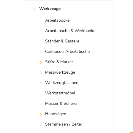
e
Werkzeuge
i
Arbeitsböcke
t
Arbeitstische & Werkbänke
e
Ständer & Gestelle
Centipede-Arbeitstische
n
Stifte & Marker
l
Messwerkzeuge
Werkzeugtaschen
e
Werkstattmöbel
i
Messer & Scheren
Handsägen
s
Stemmeisen / Beitel