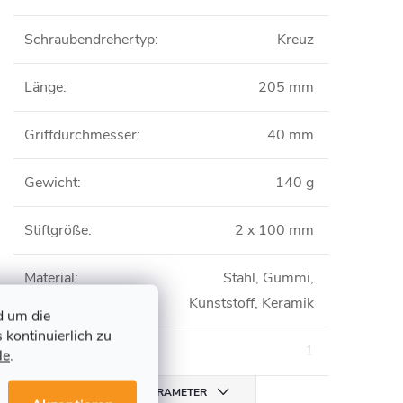
Schraubendrehertyp
:
Kreuz
Länge
:
205 mm
Griffdurchmesser
:
40 mm
Gewicht
:
140 g
Stiftgröße
:
2 x 100 mm
Material
:
Stahl, Gummi,
Kunststoff, Keramik
d um die
 kontinuierlich zu
Lieferumfang
:
1
le
.
ALLE PARAMETER