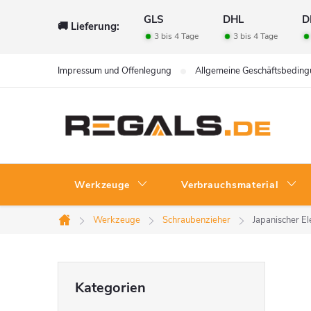
Zum
GLS
DHL
D
🚚 Lieferung:
Inhalt
3 bis 4 Tage
3 bis 4 Tage
springen
Impressum und Offenlegung
Allgemeine Geschäftsbedin
Werkzeuge
Verbrauchsmaterial
Werkzeuge
Schraubenzieher
Japanischer E
Startseite
S
Kategorien
Kategorien
überspringen