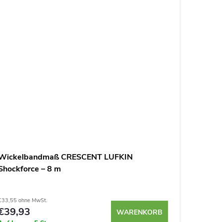
Wickelbandmaß CRESCENT LUFKIN
Klappba
Shockforce – 8 m
Station
€33,55 ohne MwSt.
€120,87 oh
€39,93
€143,
WARENKORB