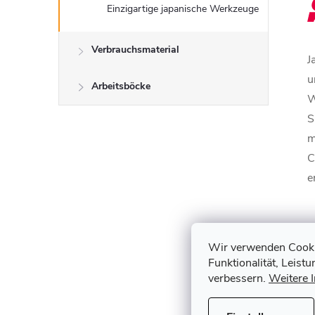
Einzigartige japanische Werkzeuge
Verbrauchsmaterial
J
u
Arbeitsböcke
W
S
m
C
e
Wir verwenden Cookie
E
Funktionalität, Leist
S
verbessern.
Weitere 