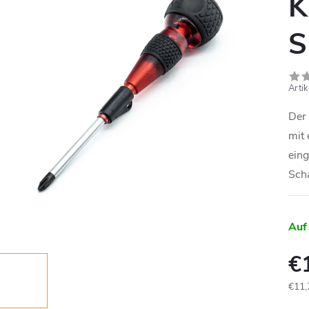
K
S
Arti
Der 
mit
eing
Sch
Auf
€
€11,
Verk