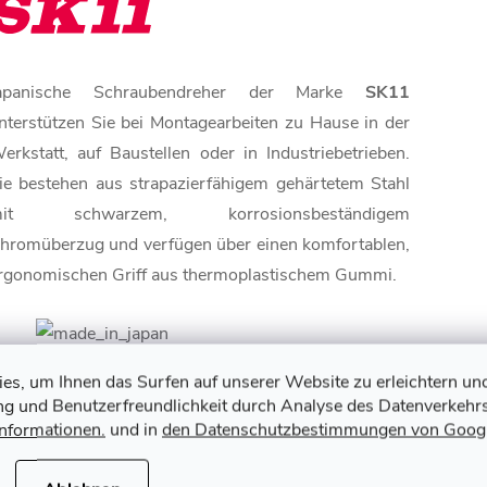
apanische Schraubendreher der Marke
SK11
nterstützen Sie bei Montagearbeiten zu Hause in der
erkstatt, auf Baustellen oder in Industriebetrieben.
ie bestehen aus strapazierfähigem gehärtetem Stahl
it schwarzem, korrosionsbeständigem
hromüberzug und verfügen über einen komfortablen,
rgonomischen Griff aus thermoplastischem Gummi.
s, um Ihnen das Surfen auf unserer Website zu erleichtern un
igenschaften des SK11
ung und Benutzerfreundlichkeit durch Analyse des Datenverkehrs
chraubendrehers
Informationen.
und in
den Datenschutzbestimmungen von Goog
✅ Kreuzschlitzschraubendreher