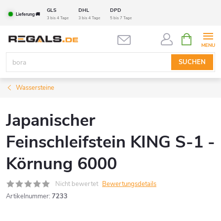
Zum
GLS
DHL
DPD
Lieferung 🚚
Inhalt
3 bis 4 Tage
3 bis 4 Tage
5 bis 7 Tage
springen
WARENK
SUCHEN
Wassersteine
Japanischer
Feinschleifstein KING S-1 -
Körnung 6000
Nicht bewertet
Bewertungsdetails
Artikelnummer:
7233