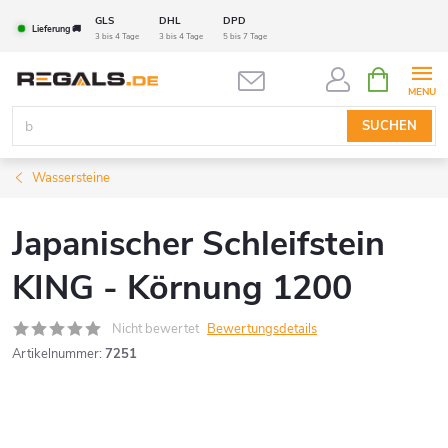
Zum
GLS
DHL
DPD
Lieferung 🚚
Inhalt
3 bis 4 Tage
3 bis 4 Tage
5 bis 7 Tage
springen
WARENK
SUCHEN
Wassersteine
Japanischer Schleifstein
KING - Körnung 1200
Nicht bewertet
Bewertungsdetails
Artikelnummer:
7251