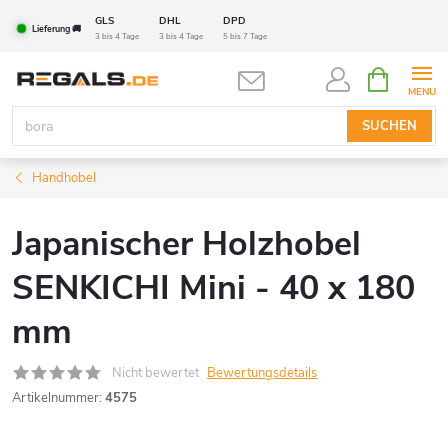
Zum
GLS
DHL
DPD
Lieferung 🚚
Inhalt
3 bis 4 Tage
3 bis 4 Tage
5 bis 7 Tage
springen
WARENK
SUCHEN
Handhobel
Japanischer Holzhobel
SENKICHI Mini - 40 x 180
mm
Nicht bewertet
Bewertungsdetails
Artikelnummer:
4575