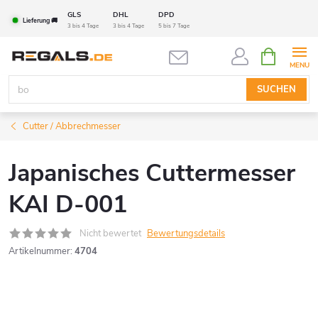
Zum
GLS
DHL
DPD
Lieferung 🚚
Inhalt
3 bis 4 Tage
3 bis 4 Tage
5 bis 7 Tage
springen
WARENK
SUCHEN
Cutter / Abbrechmesser
Japanisches Cuttermesser
KAI D-001
Nicht bewertet
Bewertungsdetails
Artikelnummer:
4704