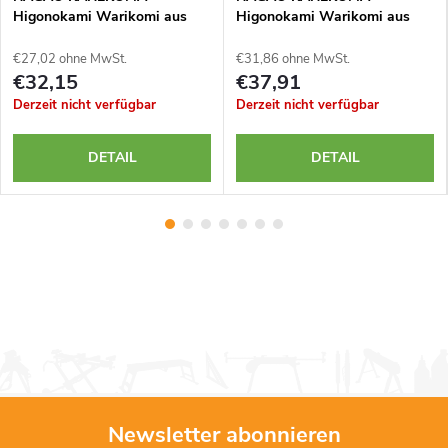
Higonokami Warikomi aus
Higonokami Warikomi aus
blauem Yasuki Aogami Stahl -
blauem Yasuki Aogami Stahl -
55 mm - blaues Etui
75 mm - Kupfergriff
€27,02 ohne MwSt.
€31,86 ohne MwSt.
€32,15
€37,91
Derzeit nicht verfügbar
Derzeit nicht verfügbar
DETAIL
DETAIL
Newsletter abonnieren