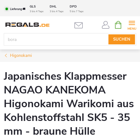
Zum
GLS
DHL
DPD
Lieferung 🚚
Inhalt
3 bis 4 Tage
3 bis 4 Tage
5 bis 7 Tage
springen
WARENK
SUCHEN
Higonokami
Japanisches Klappmesser
NAGAO KANEKOMA
Higonokami Warikomi aus
Kohlenstoffstahl SK5 - 35
mm - braune Hülle