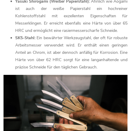
Yasuki Shirogami (Weißer Papierstahl):
Ähnlich wie Aogami
ist auch der weiße Papierstahl ein hochreiner
Kohlenstoffstahl mit exzellenten Eigenschaften für
Messerklingen. Er erreicht ebenfalls eine Härte von über 65
HRC und ermöglicht eine rasiermesserscharfe Schneide.
SK5-Stahl:
Ein bewährter Werkzeugstahl, der oft für robuste
Arbeitsmesser verwendet wird. Er enthält einen geringen
Anteil an Chrom, ist aber dennoch anfällig für Korrosion. Eine
Härte von über 62 HRC sorgt für eine langanhaltende und
präzise Schneide für den täglichen Gebrauch.