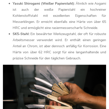
Yasuki Shirogami (Weißer Papierstahl):
Ähnlich wie Aogami
ist auch der weiße Papierstahl ein hochreiner
Kohlenstoffstahl mit exzellenten Eigenschaften für
Messerklingen. Er erreicht ebenfalls eine Härte von über 65
HRC und ermöglicht eine rasiermesserscharfe Schneide.
SK5-Stahl:
Ein bewährter Werkzeugstahl, der oft für robuste
Arbeitsmesser verwendet wird. Er enthält einen geringen
Anteil an Chrom, ist aber dennoch anfällig für Korrosion. Eine
Härte von über 62 HRC sorgt für eine langanhaltende und
präzise Schneide für den täglichen Gebrauch.