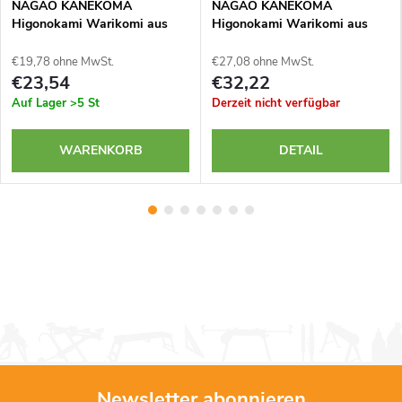
NAGAO KANEKOMA
NAGAO KANEKOMA
Higonokami Warikomi aus
Higonokami Warikomi aus
Kohlenstoffstahl SK5 - 35 mm
blauem Yasuki Aogami Stahl -
- braune Hülle
55 mm - blaues Etui
€19,78 ohne MwSt.
€27,08 ohne MwSt.
€23,54
€32,22
Auf Lager
>5 St
Derzeit nicht verfügbar
WARENKORB
DETAIL
Newsletter abonnieren