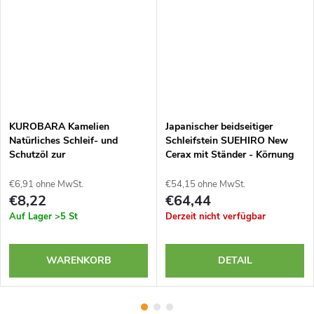
KUROBARA Kamelien
Japanischer beidseitiger
Natürliches Schleif- und
Schleifstein SUEHIRO New
Schutzöl zur
Cerax mit Ständer - Körnung
Klingenbewahrung - 100 ml
1000 und 3000
€6,91 ohne MwSt.
€54,15 ohne MwSt.
€8,22
€64,44
Auf Lager
>5 St
Derzeit nicht verfügbar
WARENKORB
DETAIL