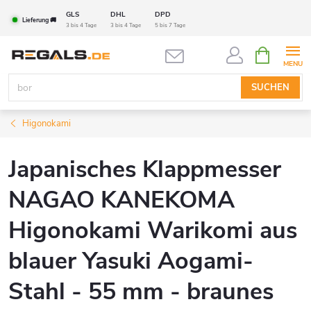
Zum
GLS
DHL
DPD
Lieferung 🚚
Inhalt
3 bis 4 Tage
3 bis 4 Tage
5 bis 7 Tage
springen
WARENK
SUCHEN
Higonokami
Japanisches Klappmesser
NAGAO KANEKOMA
Higonokami Warikomi aus
blauer Yasuki Aogami-
Stahl - 55 mm - braunes