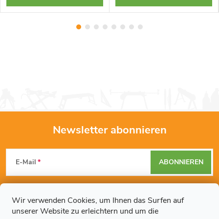
Newsletter abonnieren
F
E-Mail
ABONNIEREN
u
Mit der Eingabe Ihrer E-Mail-Adresse erklären Sie sich mit den
ß
Datenschutzbestimmungen
einverstanden.
Wir verwenden Cookies, um Ihnen das Surfen auf
unserer Website zu erleichtern und um die