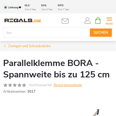
Zum
GLS
DHL
DPD
Lieferung 🚚
Inhalt
3 bis 4 Tage
3 bis 4 Tage
5 bis 7 Tage
springen
WARENK
SUCHEN
Zwingen und Schraubstöcke
Parallelklemme BORA -
Spannweite bis zu 125 cm
Nicht bewertet
Bewertungsdetails
Artikelnummer:
3017