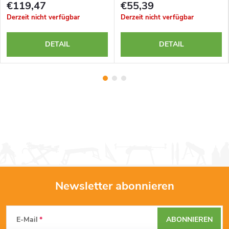
€119,47
€55,39
Derzeit nicht verfügbar
Derzeit nicht verfügbar
DETAIL
DETAIL
Newsletter abonnieren
F
E-Mail
ABONNIEREN