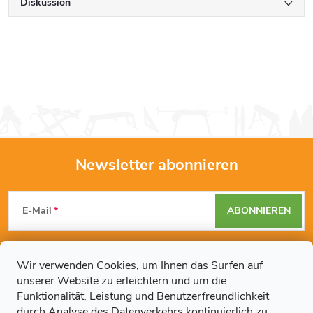
Diskussion
Newsletter abonnieren
F
E-Mail
ABONNIEREN
u
Mit der Eingabe Ihrer E-Mail-Adresse erklären Sie sich mit den
ß
Datenschutzbestimmungen
einverstanden.
Wir verwenden Cookies, um Ihnen das Surfen auf
unserer Website zu erleichtern und um die
z
Funktionalität, Leistung und Benutzerfreundlichkeit
durch Analyse des Datenverkehrs kontinuierlich zu