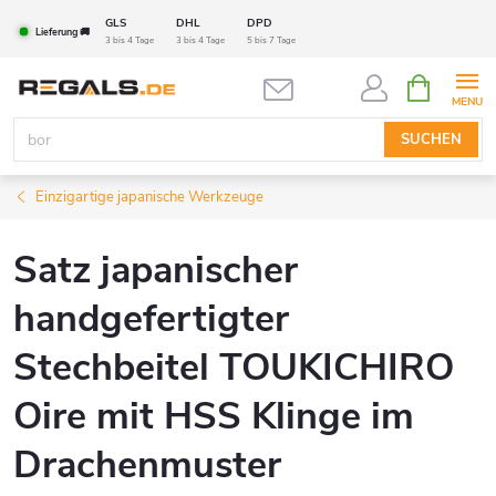
Zum
GLS
DHL
DPD
Lieferung 🚚
Inhalt
3 bis 4 Tage
3 bis 4 Tage
5 bis 7 Tage
springen
WARENK
SUCHEN
Einzigartige japanische Werkzeuge
Satz japanischer
handgefertigter
Stechbeitel TOUKICHIRO
Oire mit HSS Klinge im
Drachenmuster